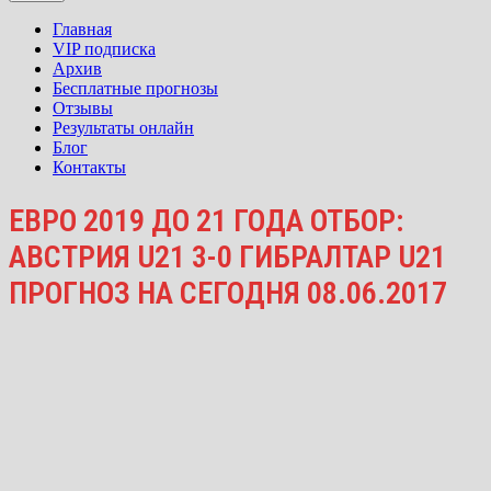
Главная
VIP подписка
Архив
Бесплатные прогнозы
Отзывы
Результаты онлайн
Блог
Контакты
ЕВРО 2019 ДО 21 ГОДА ОТБОР:
АВСТРИЯ U21 3-0 ГИБРАЛТАР U21
ПРОГНОЗ НА СЕГОДНЯ 08.06.2017