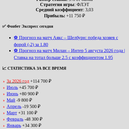
Стратегия игры
: ФЛЭТ
Средний коэффициент
: 3,03
Прибыль:
+11 750 ₽
✅ Фонбет Экспресс сегодня
⚽ Прогноз на матч Аякс – Шелбурн: победа хозяев с
форой (-2) за 1.80
⚽ Прогноз на матч Милан – Интер 5 августа 2026 года |
Ставка на тотал больше 2.5 с коэффициентом 1.95
📈 СТАТИСТИКА ЗА ВСЕ ВРЕМЯ
За 2026 год
+114 700 ₽
Июль
+45 700 ₽
Июнь
+80 900 ₽
Май
-9 800 ₽
Апрель
-19 500 ₽
Март
+31 100 ₽
Февраль
-48 300 ₽
Январь
+34 300 ₽