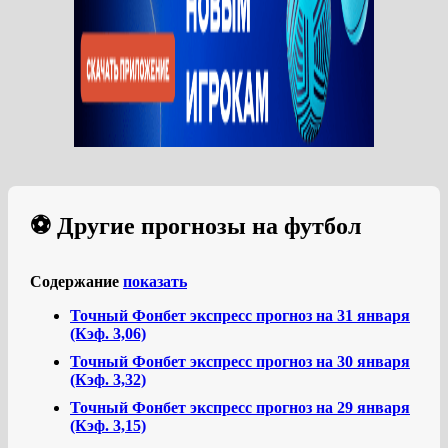
⚽ Другие прогнозы на футбол
Содержание
показать
Точный Фонбет экспресс прогноз на 31 января
(Кэф. 3,06)
Точный Фонбет экспресс прогноз на 30 января
(Кэф. 3,32)
Точный Фонбет экспресс прогноз на 29 января
(Кэф. 3,15)