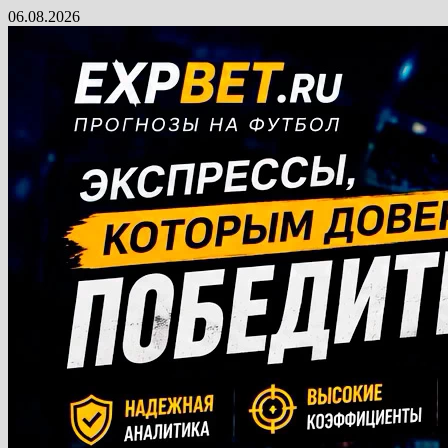
Перейти
06.08.2026
к
содержимому