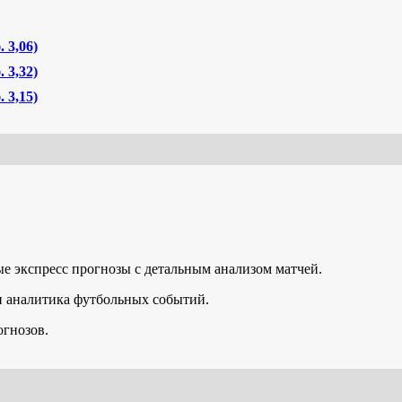
 3,06)
 3,32)
 3,15)
 экспресс прогнозы с детальным анализом матчей.
и аналитика футбольных событий.
огнозов.