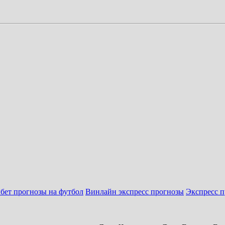
бет прогнозы на футбол
Винлайн экспресс прогнозы
Экспресс п