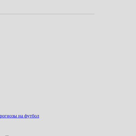
рогнозы на футбол