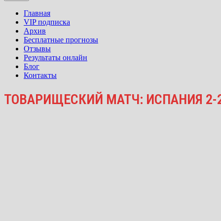
Главная
VIP подписка
Архив
Бесплатные прогнозы
Отзывы
Результаты онлайн
Блог
Контакты
ТОВАРИЩЕСКИЙ МАТЧ: ИСПАНИЯ 2-2