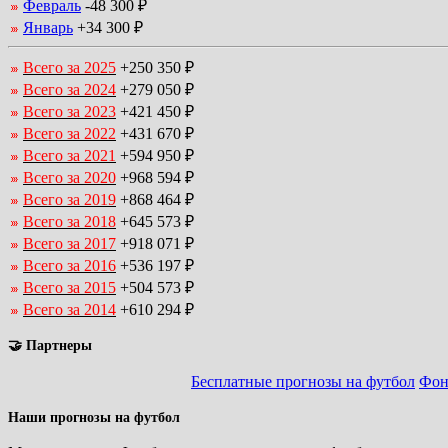
Февраль
-48 300 ₽
Январь
+34 300 ₽
Всего за 2025
+250 350 ₽
Всего за 2024
+279 050 ₽
Всего за 2023
+421 450 ₽
Всего за 2022
+431 670 ₽
Всего за 2021
+594 950 ₽
Всего за 2020
+968 594 ₽
Всего за 2019
+868 464 ₽
Всего за 2018
+645 573 ₽
Всего за 2017
+918 071 ₽
Всего за 2016
+536 197 ₽
Всего за 2015
+504 573 ₽
Всего за 2014
+610 294 ₽
🤝 Партнеры
Бесплатные прогнозы на футбол
Фон
Наши прогнозы на футбол