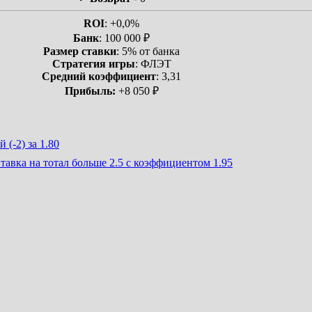
ROI
: +0,0%
Банк
: 100 000 ₽
Размер ставки
: 5% от банка
Стратегия игры
: ФЛЭТ
Средний коэффициент
: 3,31
Прибыль:
+8 050 ₽
(-2) за 1.80
тавка на тотал больше 2.5 с коэффициентом 1.95