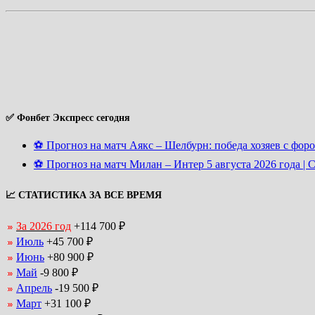
✅ Фонбет Экспресс сегодня
⚽ Прогноз на матч Аякс – Шелбурн: победа хозяев с форой 
⚽ Прогноз на матч Милан – Интер 5 августа 2026 года | С
📈 СТАТИСТИКА ЗА ВСЕ ВРЕМЯ
За 2026 год
+114 700 ₽
Июль
+45 700 ₽
Июнь
+80 900 ₽
Май
-9 800 ₽
Апрель
-19 500 ₽
Март
+31 100 ₽