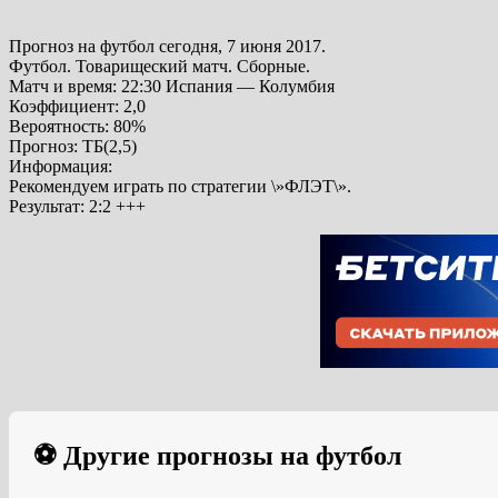
Прогноз на футбол сегодня, 7 июня 2017.
Футбол. Товарищеский матч. Сборные.
Матч и время: 22:30 Испания — Колумбия
Коэффициент: 2,0
Вероятность: 80%
Прогноз: ТБ(2,5)
Информация
:
Рекомендуем играть по стратегии \»ФЛЭТ\».
Результат: 2:2
+++
⚽ Другие прогнозы на футбол