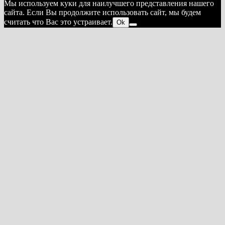
Мы используем куки для наилучшего представления нашего
сайта. Если Вы продолжите использовать сайт, мы будем
считать что Вас это устраивает.
Ok