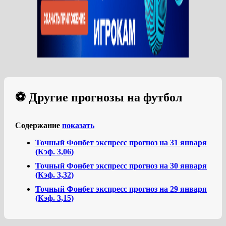
⚽ Другие прогнозы на футбол
Содержание
показать
Точный Фонбет экспресс прогноз на 31 января
(Кэф. 3,06)
Точный Фонбет экспресс прогноз на 30 января
(Кэф. 3,32)
Точный Фонбет экспресс прогноз на 29 января
(Кэф. 3,15)