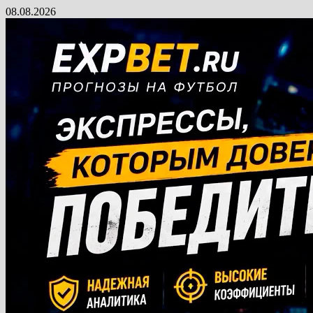
Перейти
08.08.2026
к
содержимому