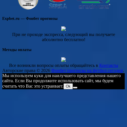
Expbet.ru — Фонбет прогнозы
При не проходе экспресса, следующий вы получаете
абсолютно бесплатно!
Методы оплаты
Все возникли вопросы оплаты обращайтесь в
Контакты
Авторские права © 2026
Фонбет прогнозы на футбол сегодня
.
Мы используем куки для наилучшего представления нашего
сайта. Если Вы продолжите использовать сайт, мы будем
считать что Вас это устраивает.
Ok