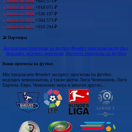
Всего за 2018
+645 573 ₽
Всего за 2017
+918 071 ₽
Всего за 2016
+536 197 ₽
Всего за 2015
+504 573 ₽
Всего за 2014
+610 294 ₽
🤝 Партнеры
Бесплатные прогнозы на футбол
Фонбет прогнозы на футбол
Винлайн экспресс прогнозы
Экспресс прогнозы на футбол
Наши прогнозы на футбол
Мы предлагаем Фонбет экспресс прогнозы на футбол
ведущих чемпионатов, а также матчи Лиги Чемпионов, Лиги
Европы, Евро, Чемпионат мира и многие другие...