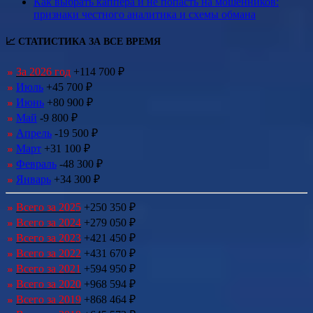
Как выбрать каппера и не попасть на мошенников:
признаки честного аналитика и схемы обмана
📈 СТАТИСТИКА ЗА ВСЕ ВРЕМЯ
За 2026 год
+114 700 ₽
Июль
+45 700 ₽
Июнь
+80 900 ₽
Май
-9 800 ₽
Апрель
-19 500 ₽
Март
+31 100 ₽
Февраль
-48 300 ₽
Январь
+34 300 ₽
Всего за 2025
+250 350 ₽
Всего за 2024
+279 050 ₽
Всего за 2023
+421 450 ₽
Всего за 2022
+431 670 ₽
Всего за 2021
+594 950 ₽
Всего за 2020
+968 594 ₽
Всего за 2019
+868 464 ₽