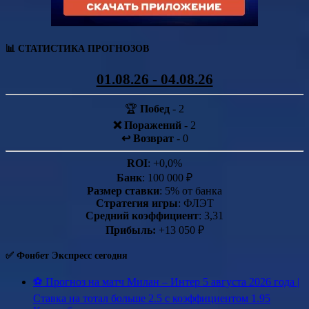
📊 СТАТИСТИКА ПРОГНОЗОВ
01.08.26 - 04.08.26
🏆
Побед
- 2
❌ Поражений
- 2
↩️ Возврат
- 0
ROI
: +0,0%
Банк
: 100 000 ₽
Размер ставки
: 5% от банка
Стратегия игры
: ФЛЭТ
Средний коэффициент
: 3,31
Прибыль:
+13 050 ₽
✅ Фонбет Экспресс сегодня
⚽ Прогноз на матч Милан – Интер 5 августа 2026 года |
Ставка на тотал больше 2.5 с коэффициентом 1.95