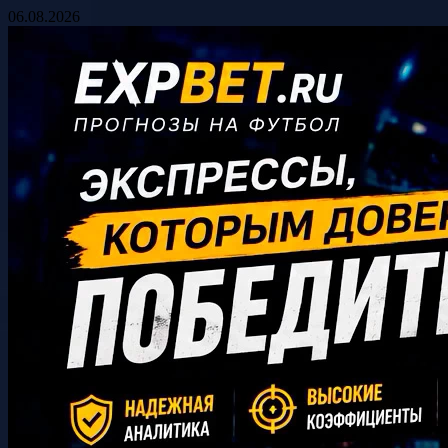
Перейти
06.08.2026
к
содержимому