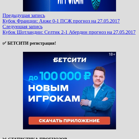
Предыдущая
Навигация
Предыдущая запись
запись:
Кубок Франции: Анже 0-1 ПСЖ прогноз на 27.05.2017
по
Следующая
Следующая запись
запись:
Кубок Шотландии: Селтик 2-1 Абердин прогноз на 27.05.2017
записям
✅ БЕТСИТИ регистрация!