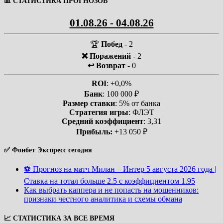
📊 СТАТИСТИКА ПРОГНОЗОВ
01.08.26 - 04.08.26
🏆
Побед
- 2
❌ Поражений
- 2
↩️ Возврат
- 0
ROI
: +0,0%
Банк
: 100 000 ₽
Размер ставки
: 5% от банка
Стратегия игры
: ФЛЭТ
Средний коэффициент
: 3,31
Прибыль:
+13 050 ₽
✅ Фонбет Экспресс сегодня
⚽ Прогноз на матч Милан – Интер 5 августа 2026 года |
Ставка на тотал больше 2.5 с коэффициентом 1.95
Как выбрать каппера и не попасть на мошенников:
признаки честного аналитика и схемы обмана
📈 СТАТИСТИКА ЗА ВСЕ ВРЕМЯ