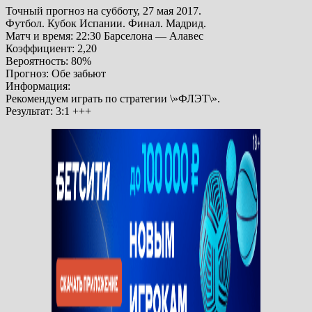
Точный прогноз на субботу, 27 мая 2017.
Футбол. Кубок Испании. Финал. Мадрид.
Матч и время: 22:30 Барселона — Алавес
Коэффициент: 2,20
Вероятность: 80%
Прогноз: Обе забьют
Информация
:
Рекомендуем играть по стратегии \»ФЛЭТ\».
Результат: 3:1
+++