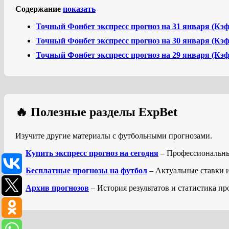
Содержание
показать
Точный Фонбет экспресс прогноз на 31 января (Кэф.
Точный Фонбет экспресс прогноз на 30 января (Кэф.
Точный Фонбет экспресс прогноз на 29 января (Кэф.
🔥 Полезные разделы ExpBet
Изучите другие материалы с футбольными прогнозами.
→
Купить экспресс прогноз на сегодня
– Профессиональные
→
Бесплатные прогнозы на футбол
– Актуальные ставки 
→
Архив прогнозов
– История результатов и статистика пр