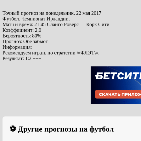
Точный прогноз на понедельник, 22 мая 2017.
Футбол. Чемпионат Ирландии.
Матч и время: 21:45 Слайго Роверс — Корк Сити
Коэффициент: 2,0
Вероятность: 80%
Прогноз: Обе забьют
Информация
:
Рекомендуем играть по стратегии \»ФЛЭТ\».
Результат: 1:2
+++
⚽ Другие прогнозы на футбол