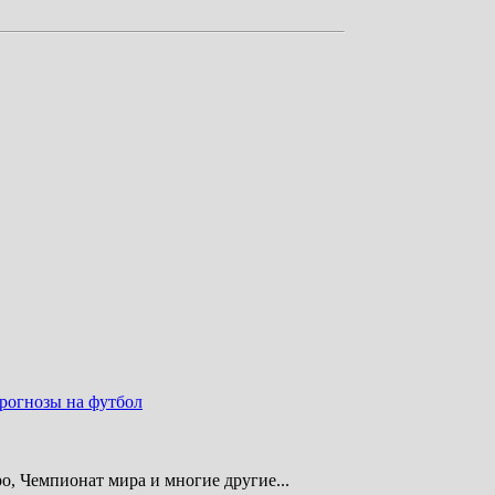
рогнозы на футбол
, Чемпионат мира и многие другие...