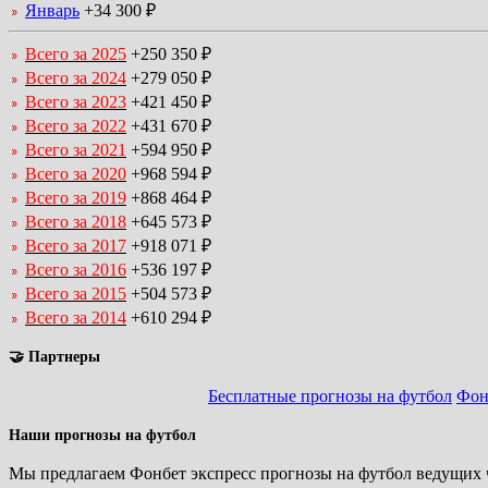
Январь
+34 300 ₽
Всего за 2025
+250 350 ₽
Всего за 2024
+279 050 ₽
Всего за 2023
+421 450 ₽
Всего за 2022
+431 670 ₽
Всего за 2021
+594 950 ₽
Всего за 2020
+968 594 ₽
Всего за 2019
+868 464 ₽
Всего за 2018
+645 573 ₽
Всего за 2017
+918 071 ₽
Всего за 2016
+536 197 ₽
Всего за 2015
+504 573 ₽
Всего за 2014
+610 294 ₽
🤝 Партнеры
Бесплатные прогнозы на футбол
Фон
Наши прогнозы на футбол
Мы предлагаем Фонбет экспресс прогнозы на футбол ведущих ч