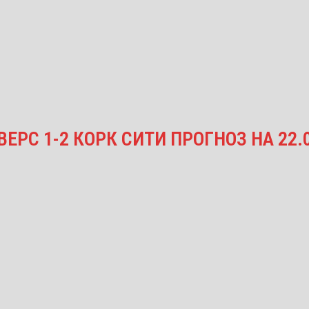
РС 1-2 КОРК СИТИ ПРОГНОЗ НА 22.0