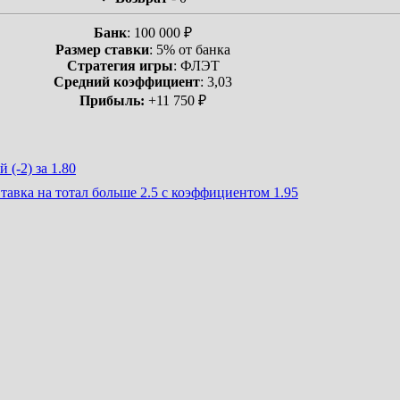
Банк
: 100 000 ₽
Размер ставки
: 5% от банка
Стратегия игры
: ФЛЭТ
Средний коэффициент
: 3,03
Прибыль:
+11 750 ₽
(-2) за 1.80
тавка на тотал больше 2.5 с коэффициентом 1.95