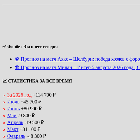
✅ Фонбет Экспресс сегодня
⚽ Прогноз на матч Аякс – Шелбурн: победа хозяев с форой 
⚽ Прогноз на матч Милан – Интер 5 августа 2026 года | С
📈 СТАТИСТИКА ЗА ВСЕ ВРЕМЯ
За 2026 год
+114 700 ₽
Июль
+45 700 ₽
Июнь
+80 900 ₽
Май
-9 800 ₽
Апрель
-19 500 ₽
Март
+31 100 ₽
Февраль
-48 300 ₽