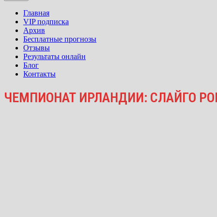
Главная
VIP подписка
Архив
Бесплатные прогнозы
Отзывы
Результаты онлайн
Блог
Контакты
ЧЕМПИОНАТ ИРЛАНДИИ: СЛАЙГО РОВЕ