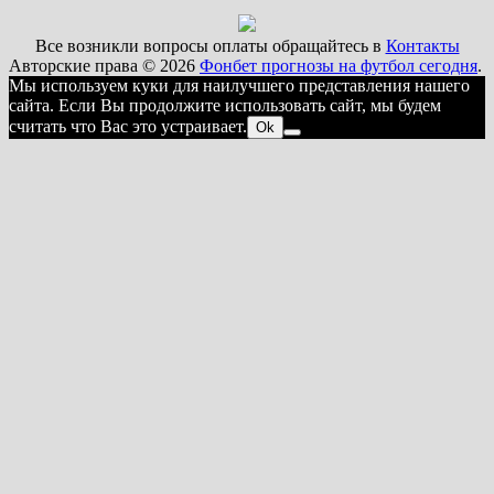
Все возникли вопросы оплаты обращайтесь в
Контакты
Авторские права © 2026
Фонбет прогнозы на футбол сегодня
.
Мы используем куки для наилучшего представления нашего
сайта. Если Вы продолжите использовать сайт, мы будем
считать что Вас это устраивает.
Ok