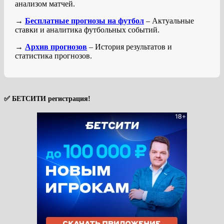
анализом матчей.
→
Бесплатные прогнозы на футбол
– Актуальные
ставки и аналитика футбольных событий.
→
Архив прогнозов
– История результатов и
статистика прогнозов.
✅ БЕТСИТИ регистрация!