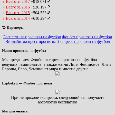
Всего за 2017
+918 071 ₽
Всего за 2016
+536 197 ₽
Всего за 2015
+504 573 ₽
Всего за 2014
+610 294 ₽
🤝 Партнеры
Бесплатные прогнозы на футбол
Фонбет прогнозы на футбол
Винлайн экспресс прогнозы
Экспресс прогнозы на футбол
Наши прогнозы на футбол
Мы предлагаем Фонбет экспресс прогнозы на футбол
ведущих чемпионатов, а также матчи Лиги Чемпионов, Лиги
Европы, Евро, Чемпионат мира и многие другие...
Expbet.ru — Фонбет прогнозы
При не проходе экспресса, следующий вы получаете
абсолютно бесплатно!
Методы оплаты