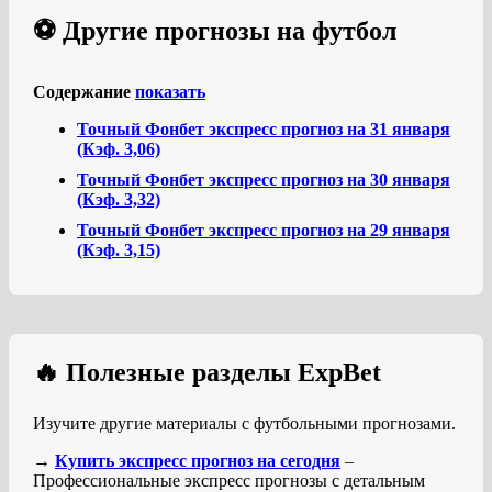
⚽ Другие прогнозы на футбол
Содержание
показать
Точный Фонбет экспресс прогноз на 31 января
(Кэф. 3,06)
Точный Фонбет экспресс прогноз на 30 января
(Кэф. 3,32)
Точный Фонбет экспресс прогноз на 29 января
(Кэф. 3,15)
🔥 Полезные разделы ExpBet
Изучите другие материалы с футбольными прогнозами.
→
Купить экспресс прогноз на сегодня
–
Профессиональные экспресс прогнозы с детальным