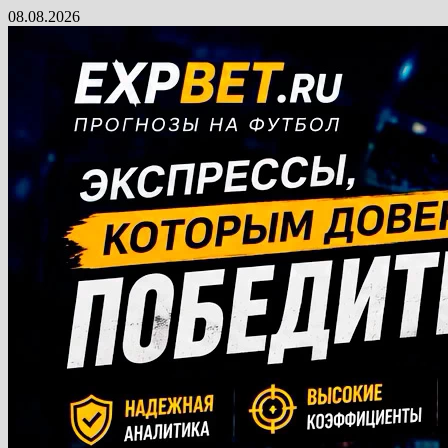
Перейти
08.08.2026
к
содержимому