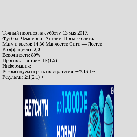
Точный прогноз на субботу, 13 мая 2017.
Футбол. Чемпионат Англии. Премьер-лига.
Матч и время: 14:30 Манчестер Сити — Лестер
Коэффициент: 2,0
Вероятность: 80%
Прогноз: 1-й тайм ТБ(1,5)
Информация
:
Рекомендуем играть по стратегии \»ФЛЭТ\».
Результат: 2:1(2:1)
+++