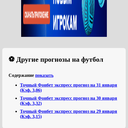
⚽ Другие прогнозы на футбол
Содержание
показать
Точный Фонбет экспресс прогноз на 31 января
(Кэф. 3,06)
Точный Фонбет экспресс прогноз на 30 января
(Кэф. 3,32)
Точный Фонбет экспресс прогноз на 29 января
(Кэф. 3,15)