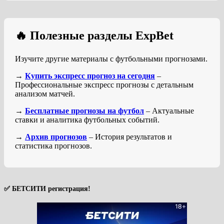
🔥 Полезные разделы ExpBet
Изучите другие материалы с футбольными прогнозами.
→
Купить экспресс прогноз на сегодня
–
Профессиональные экспресс прогнозы с детальным
анализом матчей.
→
Бесплатные прогнозы на футбол
– Актуальные
ставки и аналитика футбольных событий.
→
Архив прогнозов
– История результатов и
статистика прогнозов.
✅ БЕТСИТИ регистрация!