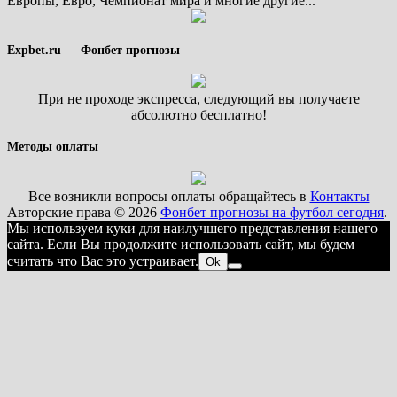
Европы, Евро, Чемпионат мира и многие другие...
Expbet.ru — Фонбет прогнозы
При не проходе экспресса, следующий вы получаете
абсолютно бесплатно!
Методы оплаты
Все возникли вопросы оплаты обращайтесь в
Контакты
Авторские права © 2026
Фонбет прогнозы на футбол сегодня
.
Мы используем куки для наилучшего представления нашего
сайта. Если Вы продолжите использовать сайт, мы будем
считать что Вас это устраивает.
Ok