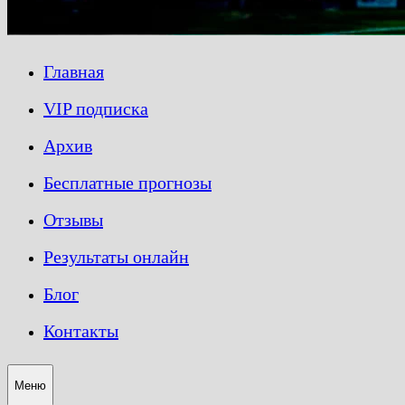
Главная
VIP подписка
Архив
Бесплатные прогнозы
Отзывы
Результаты онлайн
Блог
Контакты
Меню