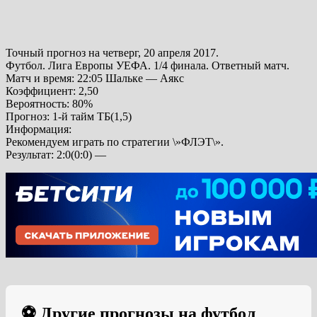
Точный прогноз на четверг, 20 апреля 2017.
Футбол. Лига Европы УЕФА. 1/4 финала. Ответный матч.
Матч и время: 22:05 Шальке — Аякс
Коэффициент: 2,50
Вероятность: 80%
Прогноз: 1-й тайм ТБ(1,5)
Информация
:
Рекомендуем играть по стратегии \»ФЛЭТ\».
Результат: 2:0(0:0)
—
⚽ Другие прогнозы на футбол