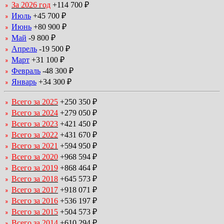
За 2026 год
+114 700 ₽
Июль
+45 700 ₽
Июнь
+80 900 ₽
Май
-9 800 ₽
Апрель
-19 500 ₽
Март
+31 100 ₽
Февраль
-48 300 ₽
Январь
+34 300 ₽
Всего за 2025
+250 350 ₽
Всего за 2024
+279 050 ₽
Всего за 2023
+421 450 ₽
Всего за 2022
+431 670 ₽
Всего за 2021
+594 950 ₽
Всего за 2020
+968 594 ₽
Всего за 2019
+868 464 ₽
Всего за 2018
+645 573 ₽
Всего за 2017
+918 071 ₽
Всего за 2016
+536 197 ₽
Всего за 2015
+504 573 ₽
Всего за 2014
+610 294 ₽