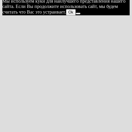
Мы используем куки для наилучшего представления нашего
сайта. Если Вы продолжите использовать сайт, мы будем
считать что Вас это устраивает.
Ok