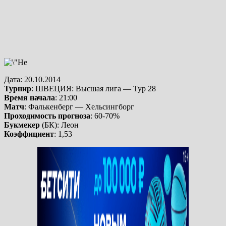
Дата
: 20.10.2014
Турнир
: ШВЕЦИЯ: Высшая лига — Тур 28
Время начала
: 21:00
Матч
: Фалькенберг — Хельсингборг
Проходимость прогноза
: 60-70%
Букмекер
(БК): Леон
Коэффициент
: 1,53