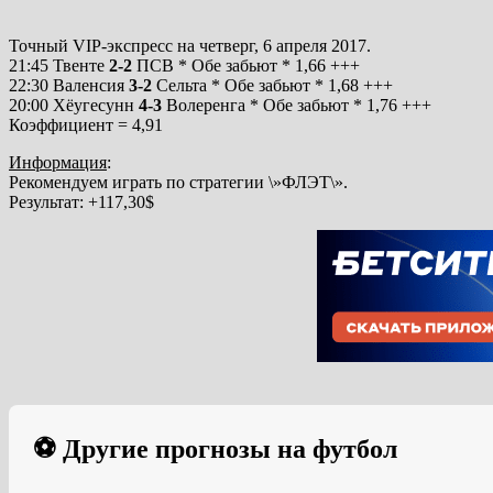
Точный VIP-экспресс на четверг, 6 апреля 2017.
21:45 Твенте
2-2
ПСВ * Обе забьют * 1,66
+++
22:30 Валенсия
3-2
Сельта * Обе забьют * 1,68
+++
20:00 Хёугесунн
4-3
Волеренга * Обе забьют * 1,76
+++
Коэффициент = 4,91
Информация
:
Рекомендуем играть по стратегии \»ФЛЭТ\».
Результат: +117,30$
⚽ Другие прогнозы на футбол