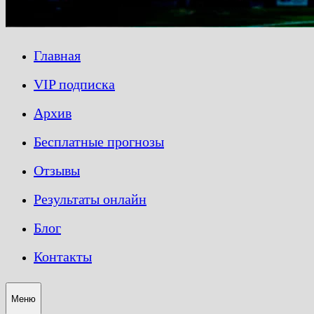
Главная
VIP подписка
Архив
Бесплатные прогнозы
Отзывы
Результаты онлайн
Блог
Контакты
Меню