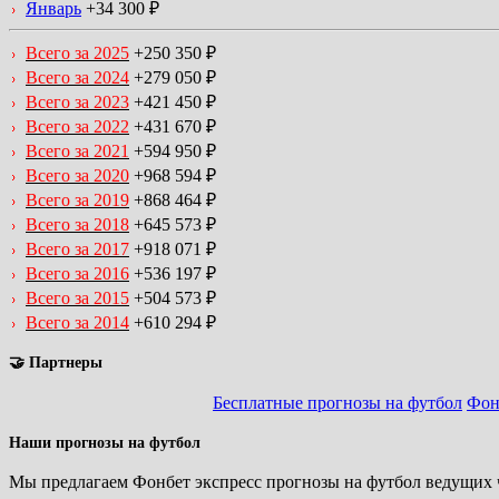
Январь
+34 300 ₽
Всего за 2025
+250 350 ₽
Всего за 2024
+279 050 ₽
Всего за 2023
+421 450 ₽
Всего за 2022
+431 670 ₽
Всего за 2021
+594 950 ₽
Всего за 2020
+968 594 ₽
Всего за 2019
+868 464 ₽
Всего за 2018
+645 573 ₽
Всего за 2017
+918 071 ₽
Всего за 2016
+536 197 ₽
Всего за 2015
+504 573 ₽
Всего за 2014
+610 294 ₽
🤝 Партнеры
Бесплатные прогнозы на футбол
Фон
Наши прогнозы на футбол
Мы предлагаем Фонбет экспресс прогнозы на футбол ведущих ч