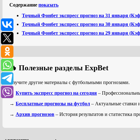
Содержание
показать
Точный Фонбет экспресс прогноз на 31 января (Кэф.
Точный Фонбет экспресс прогноз на 30 января (Кэф.
Точный Фонбет экспресс прогноз на 29 января (Кэф.
🔥 Полезные разделы ExpBet
Изучите другие материалы с футбольными прогнозами.
→
Купить экспресс прогноз на сегодня
– Профессиональные
→
Бесплатные прогнозы на футбол
– Актуальные ставки 
→
Архив прогнозов
– История результатов и статистика пр