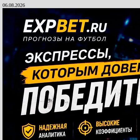
Перейти
06.08.2026
к
содержимому