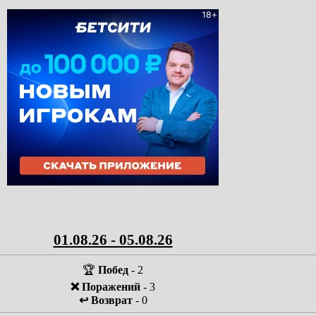
01.08.26 - 05.08.26
🏆
Побед
- 2
❌ Поражений
- 3
↩️ Возврат
- 0