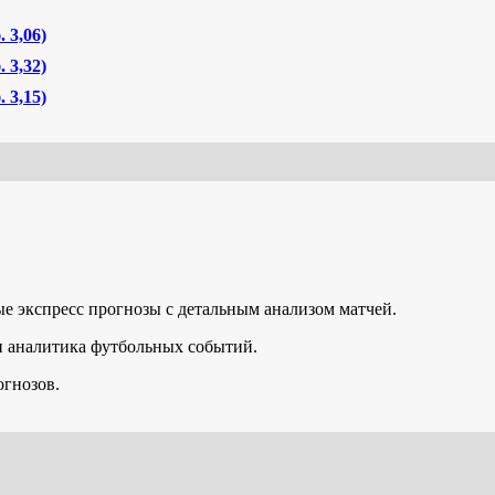
 3,06)
 3,32)
 3,15)
 экспресс прогнозы с детальным анализом матчей.
и аналитика футбольных событий.
огнозов.