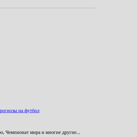
рогнозы на футбол
, Чемпионат мира и многие другие...