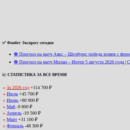
✅ Фонбет Экспресс сегодня
⚽ Прогноз на матч Аякс – Шелбурн: победа хозяев с форой 
⚽ Прогноз на матч Милан – Интер 5 августа 2026 года | С
📈 СТАТИСТИКА ЗА ВСЕ ВРЕМЯ
За 2026 год
+114 700 ₽
Июль
+45 700 ₽
Июнь
+80 900 ₽
Май
-9 800 ₽
Апрель
-19 500 ₽
Март
+31 100 ₽
Февраль
-48 300 ₽