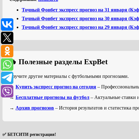
Точный Фонбет экспресс прогноз на 31 января (Кэф.
Точный Фонбет экспресс прогноз на 30 января (Кэф.
Точный Фонбет экспресс прогноз на 29 января (Кэф.
🔥 Полезные разделы ExpBet
Изучите другие материалы с футбольными прогнозами.
→
Купить экспресс прогноз на сегодня
– Профессиональные
→
Бесплатные прогнозы на футбол
– Актуальные ставки 
→
Архив прогнозов
– История результатов и статистика пр
✅ БЕТСИТИ регистрация!