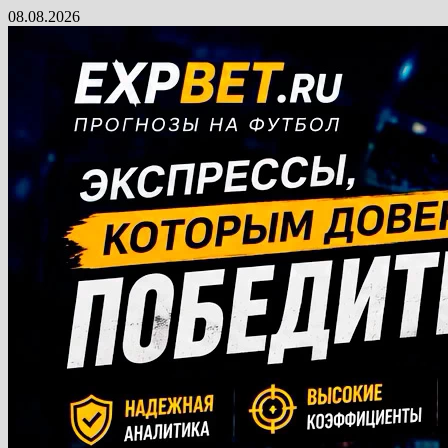
Перейти
08.08.2026
к
содержимому