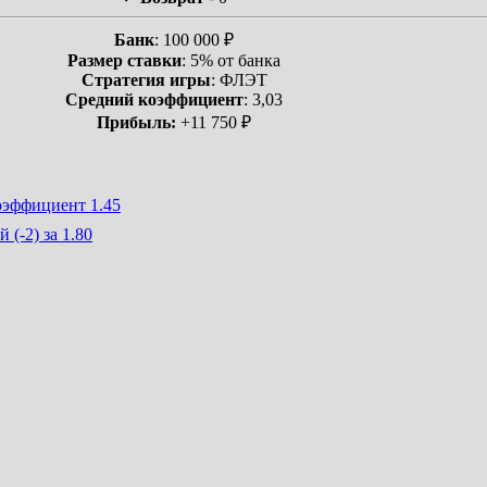
Банк
: 100 000 ₽
Размер ставки
: 5% от банка
Стратегия игры
: ФЛЭТ
Средний коэффициент
: 3,03
Прибыль:
+11 750 ₽
оэффициент 1.45
(-2) за 1.80