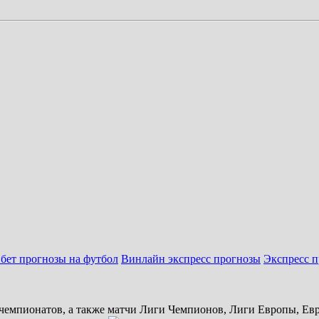
бет прогнозы на футбол
Винлайн экспресс прогнозы
Экспресс п
емпионатов, а также матчи Лиги Чемпионов, Лиги Европы, Евро