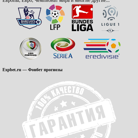
Европы, Евро, Чемпионат мира и многие другие...
Expbet.ru — Фонбет прогнозы