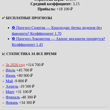
Средний коэффициент
: 3,15
Прибыль:
+18 100 ₽
✅ БЕСПЛАТНЫЕ ПРОГНОЗЫ
⚽ Прогноз Спартак — Краснодар: битва лидеров без
фаворита? Коэффициент 1.70
⚽ Прогноз Локомотив — Акрон: москвичи прорвутся?
Коэффициент 1.45
📈 СТАТИСТИКА ЗА ВСЕ ВРЕМЯ
За 2026 год
+114 700 ₽
Июль
+45 700 ₽
Июнь
+80 900 ₽
Май
-9 800 ₽
Апрель
-19 500 ₽
Март
+31 100 ₽
Февраль
-48 300 ₽
Январь
+34 300 ₽