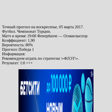
Точный прогноз на воскресенье, 05 марта 2017.
Футбол. Чемпионат Турции.
Матч и время: 19:00 Фенербахче — Османлыспор
Коэффициент: 1,90
Вероятность: 80%
Прогноз
: Победа 1
Информация
:
Рекомендуем играть по стратегии \»ФЛЭТ\».
Результат: 1:0
+++