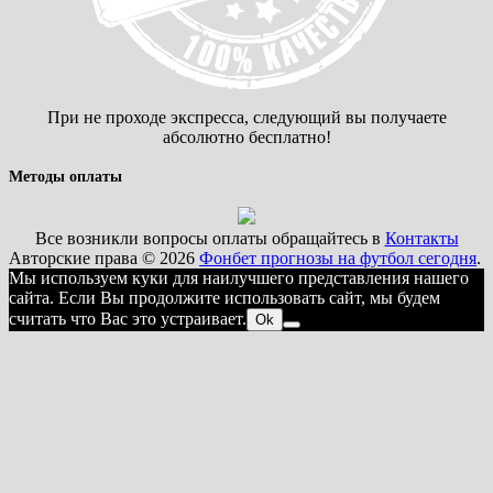
При не проходе экспресса, следующий вы получаете
абсолютно бесплатно!
Методы оплаты
Все возникли вопросы оплаты обращайтесь в
Контакты
Авторские права © 2026
Фонбет прогнозы на футбол сегодня
.
Мы используем куки для наилучшего представления нашего
сайта. Если Вы продолжите использовать сайт, мы будем
считать что Вас это устраивает.
Ok