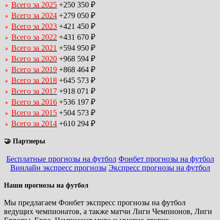
Всего за 2025
+250 350 ₽
Всего за 2024
+279 050 ₽
Всего за 2023
+421 450 ₽
Всего за 2022
+431 670 ₽
Всего за 2021
+594 950 ₽
Всего за 2020
+968 594 ₽
Всего за 2019
+868 464 ₽
Всего за 2018
+645 573 ₽
Всего за 2017
+918 071 ₽
Всего за 2016
+536 197 ₽
Всего за 2015
+504 573 ₽
Всего за 2014
+610 294 ₽
🤝 Партнеры
Бесплатные прогнозы на футбол
Фонбет прогнозы на футбол
Винлайн экспресс прогнозы
Экспресс прогнозы на футбол
Наши прогнозы на футбол
Мы предлагаем Фонбет экспресс прогнозы на футбол
ведущих чемпионатов, а также матчи Лиги Чемпионов, Лиги