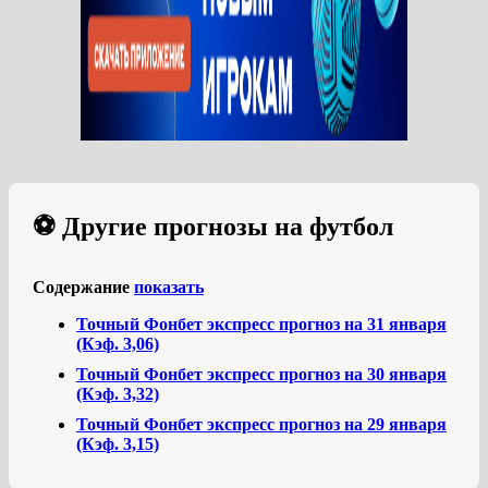
⚽ Другие прогнозы на футбол
Содержание
показать
Точный Фонбет экспресс прогноз на 31 января
(Кэф. 3,06)
Точный Фонбет экспресс прогноз на 30 января
(Кэф. 3,32)
Точный Фонбет экспресс прогноз на 29 января
(Кэф. 3,15)