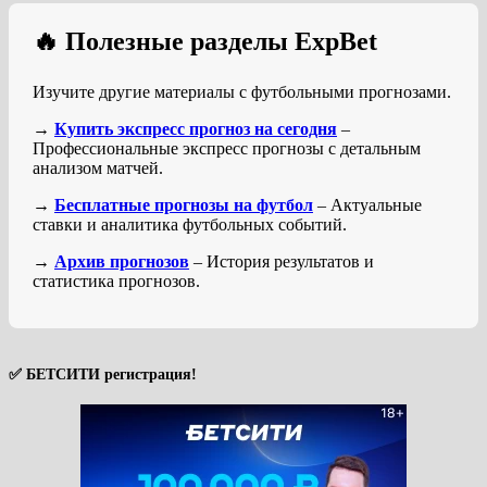
🔥 Полезные разделы ExpBet
Изучите другие материалы с футбольными прогнозами.
→
Купить экспресс прогноз на сегодня
–
Профессиональные экспресс прогнозы с детальным
анализом матчей.
→
Бесплатные прогнозы на футбол
– Актуальные
ставки и аналитика футбольных событий.
→
Архив прогнозов
– История результатов и
статистика прогнозов.
✅ БЕТСИТИ регистрация!