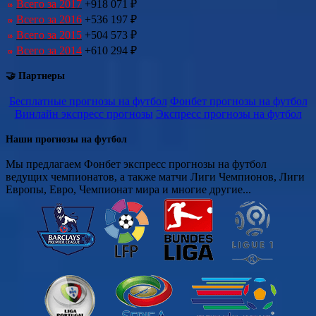
Всего за 2017
+918 071 ₽
Всего за 2016
+536 197 ₽
Всего за 2015
+504 573 ₽
Всего за 2014
+610 294 ₽
🤝 Партнеры
Бесплатные прогнозы на футбол
Фонбет прогнозы на футбол
Винлайн экспресс прогнозы
Экспресс прогнозы на футбол
Наши прогнозы на футбол
Мы предлагаем Фонбет экспресс прогнозы на футбол
ведущих чемпионатов, а также матчи Лиги Чемпионов, Лиги
Европы, Евро, Чемпионат мира и многие другие...