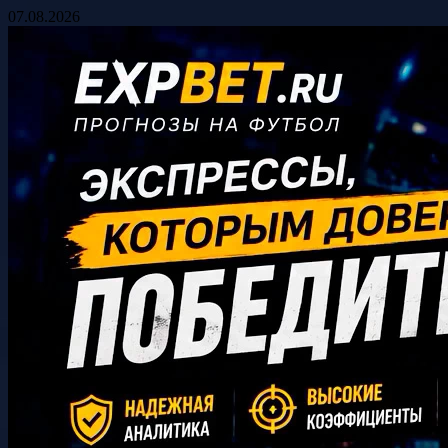
Перейти
07.08.2026
к
содержимому