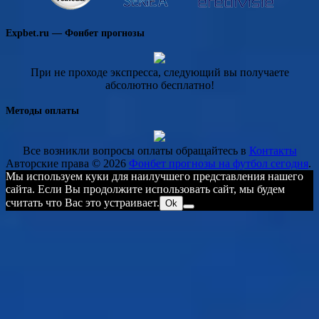
Expbet.ru — Фонбет прогнозы
При не проходе экспресса, следующий вы получаете
абсолютно бесплатно!
Методы оплаты
Все возникли вопросы оплаты обращайтесь в
Контакты
Авторские права © 2026
Фонбет прогнозы на футбол сегодня
.
Мы используем куки для наилучшего представления нашего
сайта. Если Вы продолжите использовать сайт, мы будем
считать что Вас это устраивает.
Ok