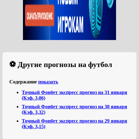
⚽ Другие прогнозы на футбол
Содержание
показать
Точный Фонбет экспресс прогноз на 31 января
(Кэф. 3,06)
Точный Фонбет экспресс прогноз на 30 января
(Кэф. 3,32)
Точный Фонбет экспресс прогноз на 29 января
(Кэф. 3,15)