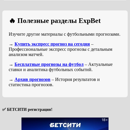
🔥 Полезные разделы ExpBet
Изучите другие материалы с футбольными прогнозами.
→
Купить экспресс прогноз на сегодня
–
Профессиональные экспресс прогнозы с детальным
анализом матчей.
→
Бесплатные прогнозы на футбол
– Актуальные
ставки и аналитика футбольных событий.
→
Архив прогнозов
– История результатов и
статистика прогнозов.
✅ БЕТСИТИ регистрация!