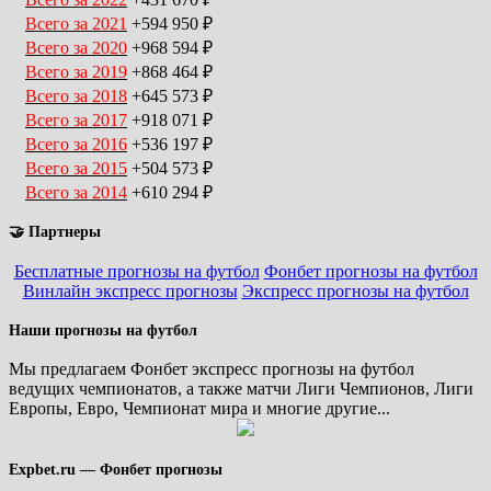
Всего за 2021
+594 950 ₽
Всего за 2020
+968 594 ₽
Всего за 2019
+868 464 ₽
Всего за 2018
+645 573 ₽
Всего за 2017
+918 071 ₽
Всего за 2016
+536 197 ₽
Всего за 2015
+504 573 ₽
Всего за 2014
+610 294 ₽
🤝 Партнеры
Бесплатные прогнозы на футбол
Фонбет прогнозы на футбол
Винлайн экспресс прогнозы
Экспресс прогнозы на футбол
Наши прогнозы на футбол
Мы предлагаем Фонбет экспресс прогнозы на футбол
ведущих чемпионатов, а также матчи Лиги Чемпионов, Лиги
Европы, Евро, Чемпионат мира и многие другие...
Expbet.ru — Фонбет прогнозы