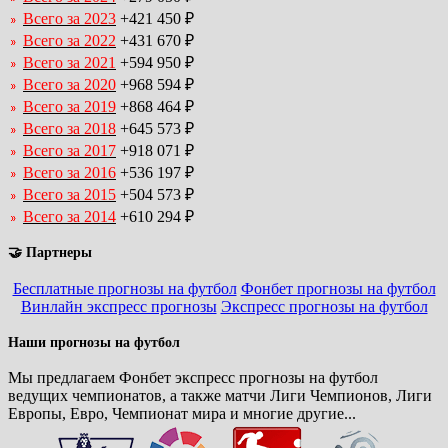
Всего за 2023
+421 450 ₽
Всего за 2022
+431 670 ₽
Всего за 2021
+594 950 ₽
Всего за 2020
+968 594 ₽
Всего за 2019
+868 464 ₽
Всего за 2018
+645 573 ₽
Всего за 2017
+918 071 ₽
Всего за 2016
+536 197 ₽
Всего за 2015
+504 573 ₽
Всего за 2014
+610 294 ₽
🤝 Партнеры
Бесплатные прогнозы на футбол
Фонбет прогнозы на футбол
Винлайн экспресс прогнозы
Экспресс прогнозы на футбол
Наши прогнозы на футбол
Мы предлагаем Фонбет экспресс прогнозы на футбол
ведущих чемпионатов, а также матчи Лиги Чемпионов, Лиги
Европы, Евро, Чемпионат мира и многие другие...