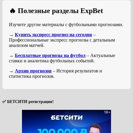
🔥 Полезные разделы ExpBet
Изучите другие материалы с футбольными прогнозами.
→
Купить экспресс прогноз на сегодня
–
Профессиональные экспресс прогнозы с детальным
анализом матчей.
→
Бесплатные прогнозы на футбол
– Актуальные
ставки и аналитика футбольных событий.
→
Архив прогнозов
– История результатов и
статистика прогнозов.
✅ БЕТСИТИ регистрация!