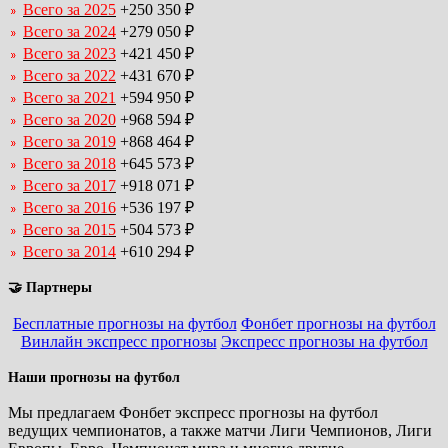
Всего за 2025
+250 350 ₽
Всего за 2024
+279 050 ₽
Всего за 2023
+421 450 ₽
Всего за 2022
+431 670 ₽
Всего за 2021
+594 950 ₽
Всего за 2020
+968 594 ₽
Всего за 2019
+868 464 ₽
Всего за 2018
+645 573 ₽
Всего за 2017
+918 071 ₽
Всего за 2016
+536 197 ₽
Всего за 2015
+504 573 ₽
Всего за 2014
+610 294 ₽
🤝 Партнеры
Бесплатные прогнозы на футбол
Фонбет прогнозы на футбол
Винлайн экспресс прогнозы
Экспресс прогнозы на футбол
Наши прогнозы на футбол
Мы предлагаем Фонбет экспресс прогнозы на футбол
ведущих чемпионатов, а также матчи Лиги Чемпионов, Лиги