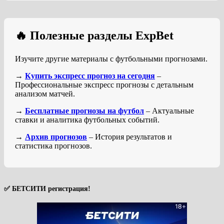
🔥 Полезные разделы ExpBet
Изучите другие материалы с футбольными прогнозами.
→
Купить экспресс прогноз на сегодня
–
Профессиональные экспресс прогнозы с детальным
анализом матчей.
→
Бесплатные прогнозы на футбол
– Актуальные
ставки и аналитика футбольных событий.
→
Архив прогнозов
– История результатов и
статистика прогнозов.
✅ БЕТСИТИ регистрация!