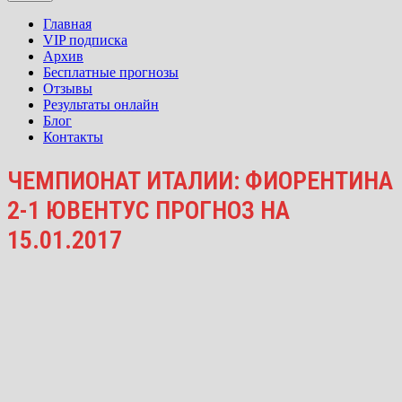
Главная
VIP подписка
Архив
Бесплатные прогнозы
Отзывы
Результаты онлайн
Блог
Контакты
ЧЕМПИОНАТ ИТАЛИИ: ФИОРЕНТИНА
2-1 ЮВЕНТУС ПРОГНОЗ НА
15.01.2017