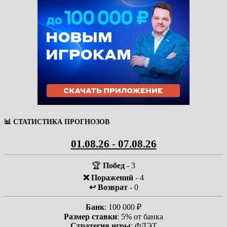
📊 СТАТИСТИКА ПРОГНОЗОВ
01.08.26 - 07.08.26
🏆
Побед
- 3
❌ Поражений
- 4
↩️ Возврат
- 0
Банк
: 100 000 ₽
Размер ставки
: 5% от банка
Стратегия игры
: ФЛЭТ