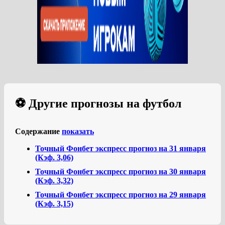
⚽ Другие прогнозы на футбол
Содержание
показать
Точный Фонбет экспресс прогноз на 31 января
(Кэф. 3,06)
Точный Фонбет экспресс прогноз на 30 января
(Кэф. 3,32)
Точный Фонбет экспресс прогноз на 29 января
(Кэф. 3,15)