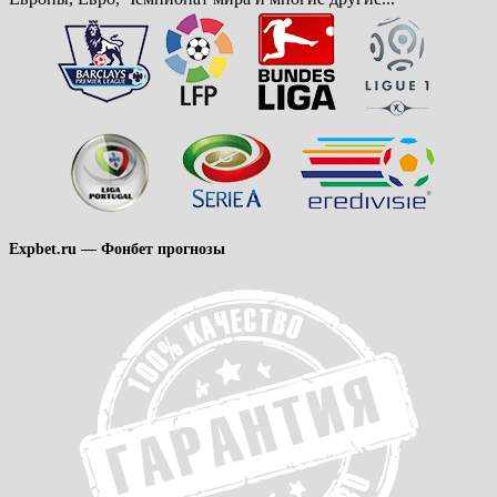
Expbet.ru — Фонбет прогнозы