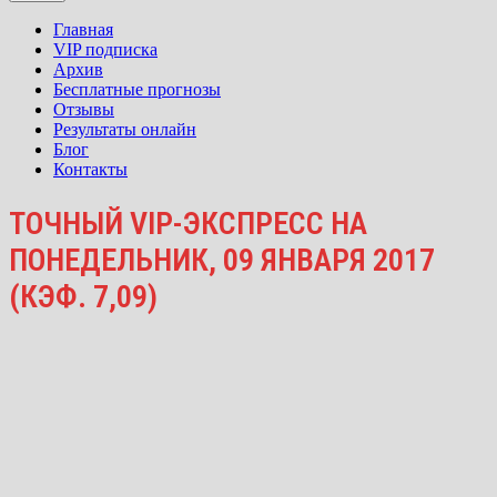
Главная
VIP подписка
Архив
Бесплатные прогнозы
Отзывы
Результаты онлайн
Блог
Контакты
ТОЧНЫЙ VIP-ЭКСПРЕСС НА
ПОНЕДЕЛЬНИК, 09 ЯНВАРЯ 2017
(КЭФ. 7,09)