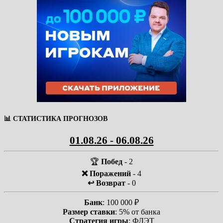
📊 СТАТИСТИКА ПРОГНОЗОВ
01.08.26 - 06.08.26
🏆
Побед
- 2
❌ Поражений
- 4
↩️ Возврат
- 0
Банк
: 100 000 ₽
Размер ставки
: 5% от банка
Стратегия игры
: ФЛЭТ