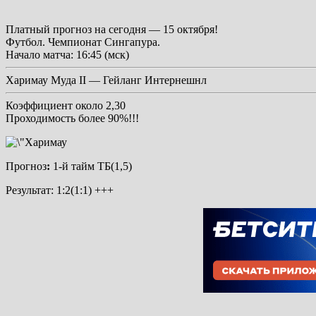
Платный прогноз на сегодня — 15 октября!
Футбол. Чемпионат Сингапура.
Начало матча:
16:45 (мск)
Харимау Муда II — Гейланг Интернешнл
Коэффициент около 2,30
Проходимость более 90%!!!
Прогноз
:
1-й тайм ТБ(1,5)
Результат
:
1:2(1:1)
+++