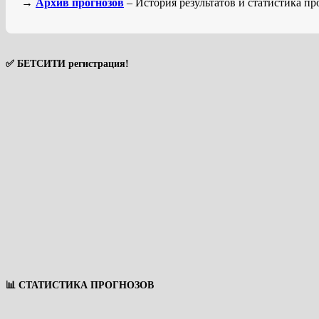
→
Архив прогнозов
– История результатов и статистика пр
✅ БЕТСИТИ регистрация!
📊 СТАТИСТИКА ПРОГНОЗОВ