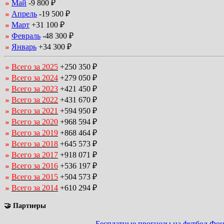
Май
-9 800 ₽
Апрель
-19 500 ₽
Март
+31 100 ₽
Февраль
-48 300 ₽
Январь
+34 300 ₽
Всего за 2025
+250 350 ₽
Всего за 2024
+279 050 ₽
Всего за 2023
+421 450 ₽
Всего за 2022
+431 670 ₽
Всего за 2021
+594 950 ₽
Всего за 2020
+968 594 ₽
Всего за 2019
+868 464 ₽
Всего за 2018
+645 573 ₽
Всего за 2017
+918 071 ₽
Всего за 2016
+536 197 ₽
Всего за 2015
+504 573 ₽
Всего за 2014
+610 294 ₽
🤝 Партнеры
Бесплатные прогнозы на футбол
Фон