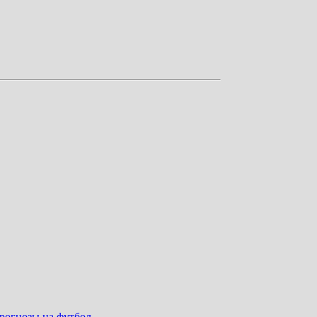
рогнозы на футбол