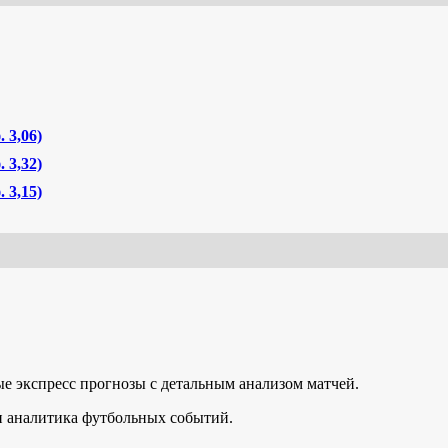
 3,06)
 3,32)
 3,15)
 экспресс прогнозы с детальным анализом матчей.
и аналитика футбольных событий.