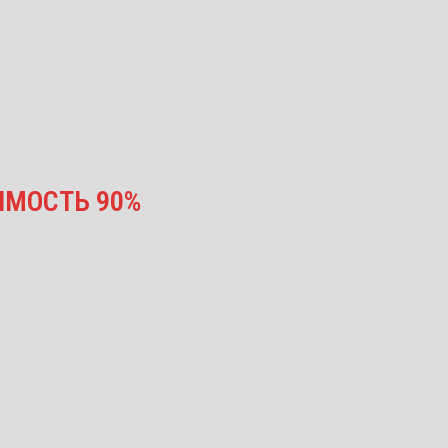
ИМОСТЬ 90%