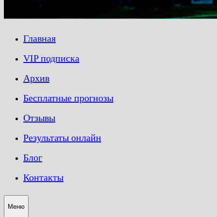
Главная
VIP подписка
Архив
Бесплатные прогнозы
Отзывы
Результаты онлайн
Блог
Контакты
Меню