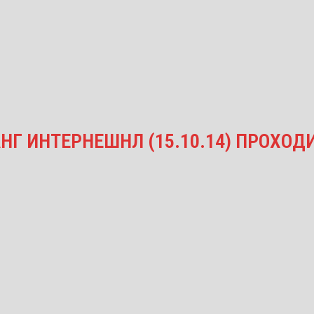
АНГ ИНТЕРНЕШНЛ (15.10.14) ПРОХОД