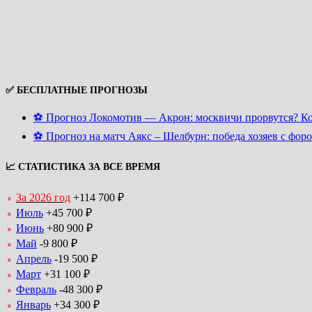
✅ БЕСПЛАТНЫЕ ПРОГНОЗЫ
⚽ Прогноз Локомотив — Акрон: москвичи прорвутся? К
⚽ Прогноз на матч Аякс – Шелбурн: победа хозяев с форой 
📈 СТАТИСТИКА ЗА ВСЕ ВРЕМЯ
За 2026 год
+114 700 ₽
Июль
+45 700 ₽
Июнь
+80 900 ₽
Май
-9 800 ₽
Апрель
-19 500 ₽
Март
+31 100 ₽
Февраль
-48 300 ₽
Январь
+34 300 ₽