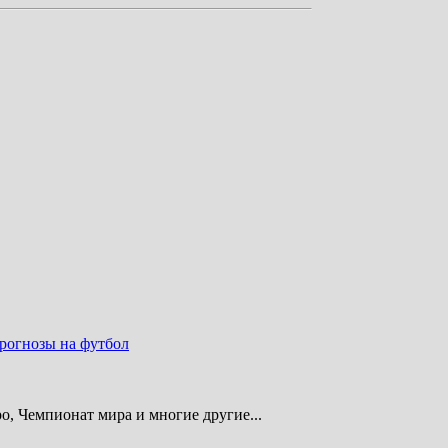
рогнозы на футбол
, Чемпионат мира и многие другие...