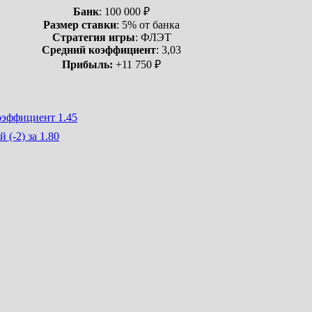
Банк
: 100 000 ₽
Размер ставки
: 5% от банка
Стратегия игры
: ФЛЭТ
Средний коэффициент
: 3,03
Прибыль:
+11 750 ₽
оэффициент 1.45
(-2) за 1.80