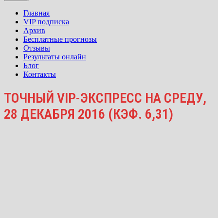
Главная
VIP подписка
Архив
Бесплатные прогнозы
Отзывы
Результаты онлайн
Блог
Контакты
ТОЧНЫЙ VIP-ЭКСПРЕСС НА СРЕДУ,
28 ДЕКАБРЯ 2016 (КЭФ. 6,31)