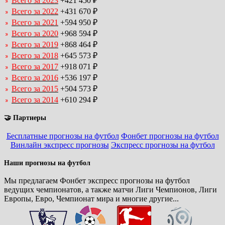
Всего за 2023
+421 450 ₽
Всего за 2022
+431 670 ₽
Всего за 2021
+594 950 ₽
Всего за 2020
+968 594 ₽
Всего за 2019
+868 464 ₽
Всего за 2018
+645 573 ₽
Всего за 2017
+918 071 ₽
Всего за 2016
+536 197 ₽
Всего за 2015
+504 573 ₽
Всего за 2014
+610 294 ₽
🤝 Партнеры
Бесплатные прогнозы на футбол
Фонбет прогнозы на футбол
Винлайн экспресс прогнозы
Экспресс прогнозы на футбол
Наши прогнозы на футбол
Мы предлагаем Фонбет экспресс прогнозы на футбол
ведущих чемпионатов, а также матчи Лиги Чемпионов, Лиги
Европы, Евро, Чемпионат мира и многие другие...