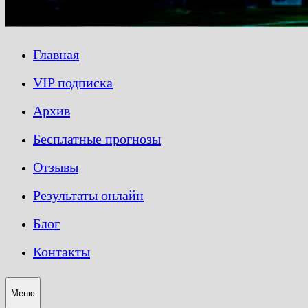
Главная
VIP подписка
Архив
Бесплатные прогнозы
Отзывы
Результаты онлайн
Блог
Контакты
Меню