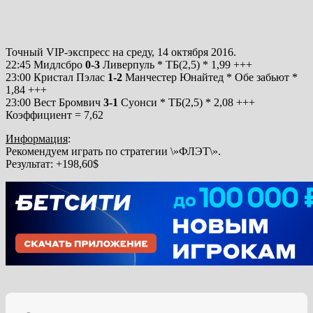
Точный VIP-экспресс на среду, 14 октября 2016.
22:45 Мидлсбро
0-3
Ливерпуль * ТБ(2,5) * 1,99
+++
23:00 Кристал Пэлас
1-2
Манчестер Юнайтед * Обе забьют *
1,84
+++
23:00 Вест Бромвич
3-1
Суонси * ТБ(2,5) * 2,08
+++
Коэффициент = 7,62
Информация
:
Рекомендуем играть по стратегии \»ФЛЭТ\».
Результат: +198,60$