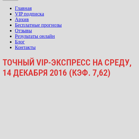
Главная
VIP подписка
Архив
Бесплатные прогнозы
Отзывы
Результаты онлайн
Блог
Контакты
ТОЧНЫЙ VIP-ЭКСПРЕСС НА СРЕДУ,
14 ДЕКАБРЯ 2016 (КЭФ. 7,62)