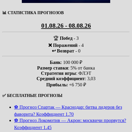
📊 СТАТИСТИКА ПРОГНОЗОВ
01.08.26 - 08.08.26
🏆
Побед
- 3
❌ Поражений
- 4
↩️ Возврат
- 0
Банк
: 100 000 ₽
Размер ставки
: 5% от банка
Стратегия игры
: ФЛЭТ
Средний коэффициент
: 3,03
Прибыль:
+6 750 ₽
✅ БЕСПЛАТНЫЕ ПРОГНОЗЫ
⚽ Прогноз Спартак — Краснодар: битва лидеров без
фаворита? Коэффициент 1.70
⚽ Прогноз Локомотив — Акрон: москвичи прорвутся?
Коэффициент 1.45