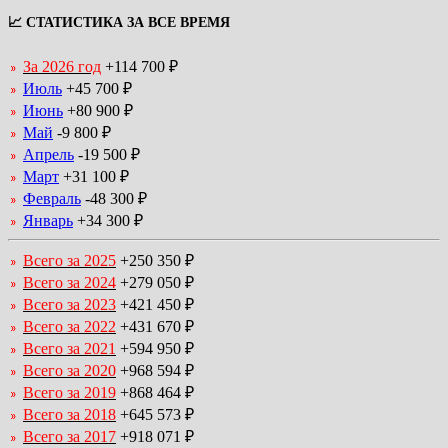
📈 СТАТИСТИКА ЗА ВСЕ ВРЕМЯ
За 2026 год
+114 700 ₽
Июль
+45 700 ₽
Июнь
+80 900 ₽
Май
-9 800 ₽
Апрель
-19 500 ₽
Март
+31 100 ₽
Февраль
-48 300 ₽
Январь
+34 300 ₽
Всего за 2025
+250 350 ₽
Всего за 2024
+279 050 ₽
Всего за 2023
+421 450 ₽
Всего за 2022
+431 670 ₽
Всего за 2021
+594 950 ₽
Всего за 2020
+968 594 ₽
Всего за 2019
+868 464 ₽
Всего за 2018
+645 573 ₽
Всего за 2017
+918 071 ₽