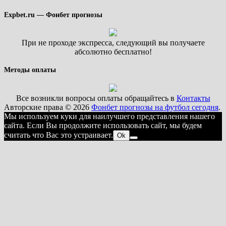
Expbet.ru — Фонбет прогнозы
При не проходе экспресса, следующий вы получаете
абсолютно бесплатно!
Методы оплаты
Все возникли вопросы оплаты обращайтесь в
Контакты
Авторские права © 2026
Фонбет прогнозы на футбол сегодня
.
Мы используем куки для наилучшего представления нашего
сайта. Если Вы продолжите использовать сайт, мы будем
считать что Вас это устраивает.
Ok