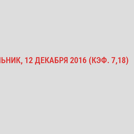
НИК, 12 ДЕКАБРЯ 2016 (КЭФ. 7,18)