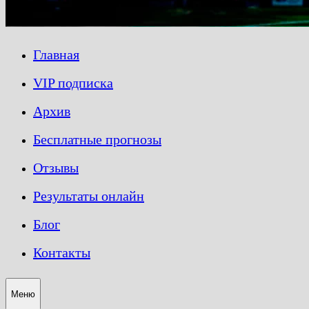
Главная
VIP подписка
Архив
Бесплатные прогнозы
Отзывы
Результаты онлайн
Блог
Контакты
Меню