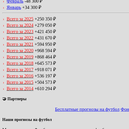
Февраль
-48 300 ₽
Январь
+34 300 ₽
Всего за 2025
+250 350 ₽
Всего за 2024
+279 050 ₽
Всего за 2023
+421 450 ₽
Всего за 2022
+431 670 ₽
Всего за 2021
+594 950 ₽
Всего за 2020
+968 594 ₽
Всего за 2019
+868 464 ₽
Всего за 2018
+645 573 ₽
Всего за 2017
+918 071 ₽
Всего за 2016
+536 197 ₽
Всего за 2015
+504 573 ₽
Всего за 2014
+610 294 ₽
🤝 Партнеры
Бесплатные прогнозы на футбол
Фон
Наши прогнозы на футбол