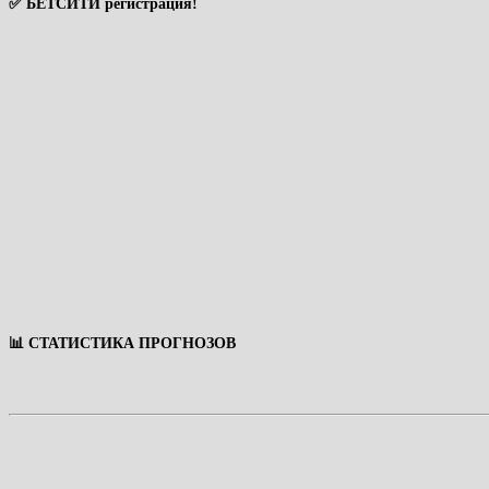
✅ БЕТСИТИ регистрация!
📊 СТАТИСТИКА ПРОГНОЗОВ