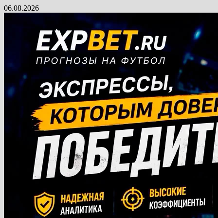
Перейти
06.08.2026
к
содержимому