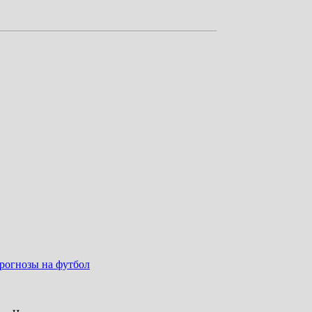
рогнозы на футбол