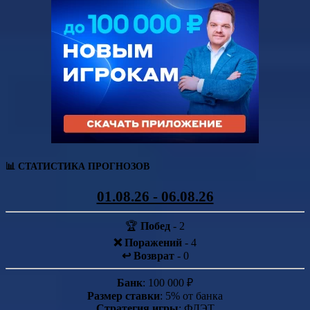
📊 СТАТИСТИКА ПРОГНОЗОВ
01.08.26 - 06.08.26
🏆
Побед
- 2
❌ Поражений
- 4
↩️ Возврат
- 0
Банк
: 100 000 ₽
Размер ставки
: 5% от банка
Стратегия игры
: ФЛЭТ