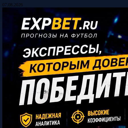
Перейти
07.08.2026
к
содержимому