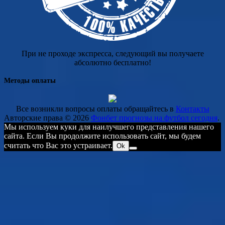
При не проходе экспресса, следующий вы получаете
абсолютно бесплатно!
Методы оплаты
Все возникли вопросы оплаты обращайтесь в
Контакты
Авторские права © 2026
Фонбет прогнозы на футбол сегодня
.
Мы используем куки для наилучшего представления нашего
сайта. Если Вы продолжите использовать сайт, мы будем
считать что Вас это устраивает.
Ok