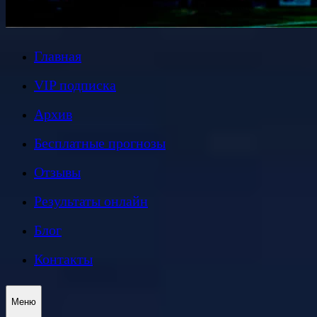
Главная
VIP подписка
Архив
Бесплатные прогнозы
Отзывы
Результаты онлайн
Блог
Контакты
Меню