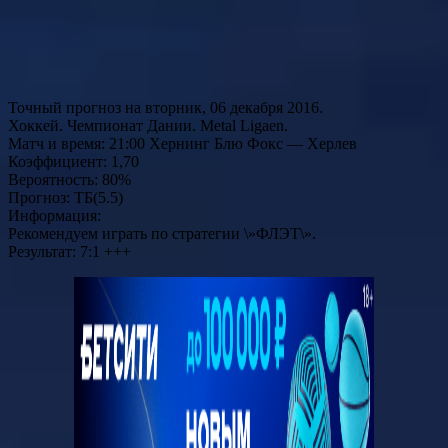
Точный прогноз на вторник, 06 декабря 2016.
Хоккей. Чемпионат Дании. Metal Ligaen.
Матч и время: 21:00 Хернинг Блю Фокс — Херлев
Коэффициент: 1,70
Вероятность: 80%
Прогноз
: ТБ(5.5)
Информация
:
Рекомендуем играть по стратегии \»ФЛЭТ\».
Результат: 7:1
+++