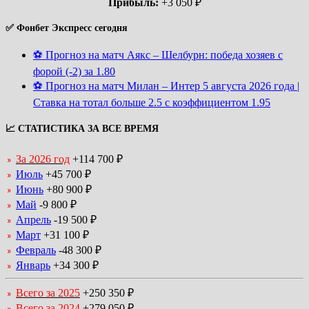
Прибыль:
+3 050 ₽
✅ Фонбет Экспресс сегодня
⚽ Прогноз на матч Аякс – Шелбурн: победа хозяев с
форой (-2) за 1.80
⚽ Прогноз на матч Милан – Интер 5 августа 2026 года |
Ставка на тотал больше 2.5 с коэффициентом 1.95
📈 СТАТИСТИКА ЗА ВСЕ ВРЕМЯ
За 2026 год
+114 700 ₽
Июль
+45 700 ₽
Июнь
+80 900 ₽
Май
-9 800 ₽
Апрель
-19 500 ₽
Март
+31 100 ₽
Февраль
-48 300 ₽
Январь
+34 300 ₽
Всего за 2025
+250 350 ₽
Всего за 2024
+279 050 ₽