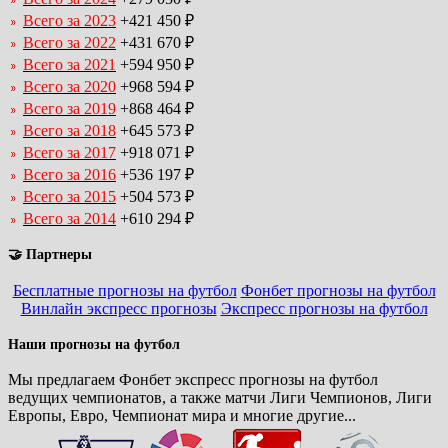
Всего за 2023
+421 450 ₽
Всего за 2022
+431 670 ₽
Всего за 2021
+594 950 ₽
Всего за 2020
+968 594 ₽
Всего за 2019
+868 464 ₽
Всего за 2018
+645 573 ₽
Всего за 2017
+918 071 ₽
Всего за 2016
+536 197 ₽
Всего за 2015
+504 573 ₽
Всего за 2014
+610 294 ₽
🤝 Партнеры
Бесплатные прогнозы на футбол
Фонбет прогнозы на футбол
Винлайн экспресс прогнозы
Экспресс прогнозы на футбол
Наши прогнозы на футбол
Мы предлагаем Фонбет экспресс прогнозы на футбол
ведущих чемпионатов, а также матчи Лиги Чемпионов, Лиги
Европы, Евро, Чемпионат мира и многие другие...