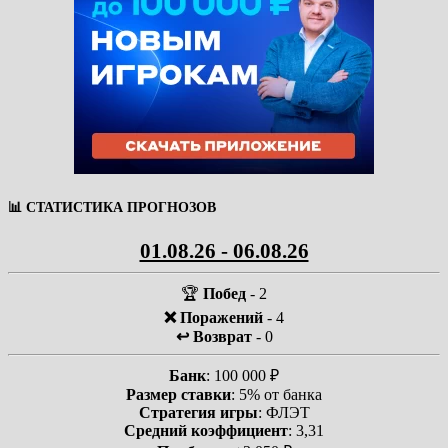
📊 СТАТИСТИКА ПРОГНОЗОВ
01.08.26 - 06.08.26
🏆
Побед
- 2
❌ Поражений
- 4
↩️ Возврат
- 0
Банк
: 100 000 ₽
Размер ставки
: 5% от банка
Стратегия игры
: ФЛЭТ
Средний коэффициент
: 3,31