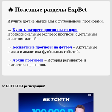
🔥 Полезные разделы ExpBet
Изучите другие материалы с футбольными прогнозами.
→
Купить экспресс прогноз на сегодня
–
Профессиональные экспресс прогнозы с детальным
анализом матчей.
→
Бесплатные прогнозы на футбол
– Актуальные
ставки и аналитика футбольных событий.
→
Архив прогнозов
– История результатов и
статистика прогнозов.
✅ БЕТСИТИ регистрация!