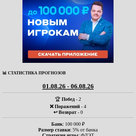
📊 СТАТИСТИКА ПРОГНОЗОВ
01.08.26 - 06.08.26
🏆
Побед
- 2
❌ Поражений
- 4
↩️ Возврат
- 0
Банк
: 100 000 ₽
Размер ставки
: 5% от банка
Стратегия игры
: ФЛЭТ