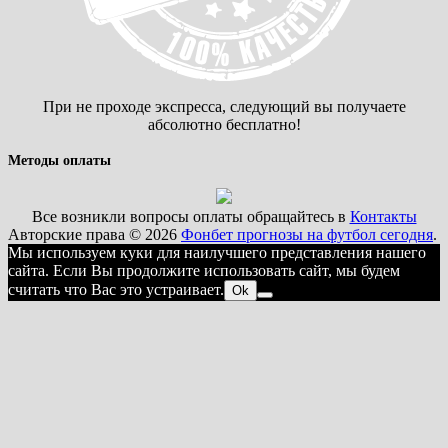
При не проходе экспресса, следующий вы получаете
абсолютно бесплатно!
Методы оплаты
Все возникли вопросы оплаты обращайтесь в
Контакты
Авторские права © 2026
Фонбет прогнозы на футбол сегодня
.
Мы используем куки для наилучшего представления нашего
сайта. Если Вы продолжите использовать сайт, мы будем
считать что Вас это устраивает.
Ok