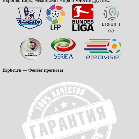
Европы, Евро, Чемпионат мира и многие другие...
Expbet.ru — Фонбет прогнозы