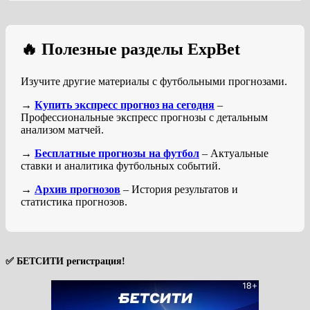
🔥 Полезные разделы ExpBet
Изучите другие материалы с футбольными прогнозами.
→
Купить экспресс прогноз на сегодня
–
Профессиональные экспресс прогнозы с детальным
анализом матчей.
→
Бесплатные прогнозы на футбол
– Актуальные
ставки и аналитика футбольных событий.
→
Архив прогнозов
– История результатов и
статистика прогнозов.
✅ БЕТСИТИ регистрация!