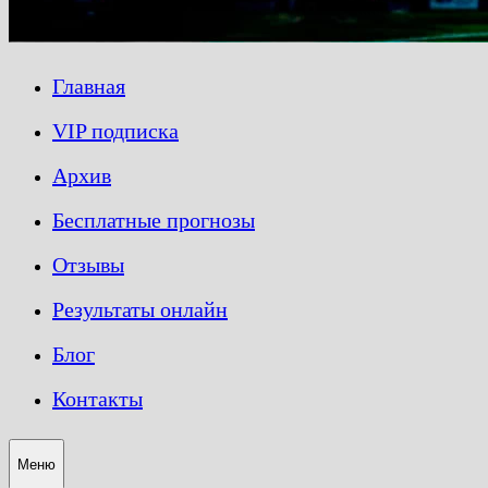
Главная
VIP подписка
Архив
Бесплатные прогнозы
Отзывы
Результаты онлайн
Блог
Контакты
Меню