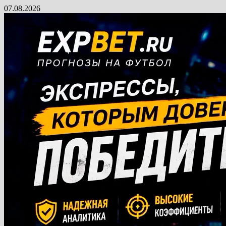
Перейти
07.08.2026
к
содержимому