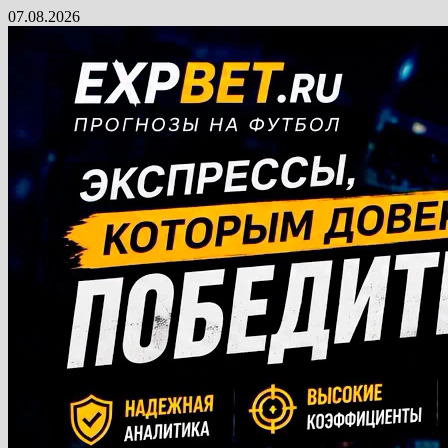
Перейти
07.08.2026
к
содержимому