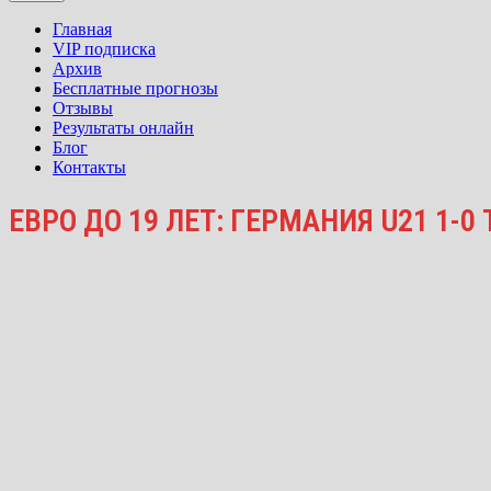
Главная
VIP подписка
Архив
Бесплатные прогнозы
Отзывы
Результаты онлайн
Блог
Контакты
ЕВРО ДО 19 ЛЕТ: ГЕРМАНИЯ U21 1-0