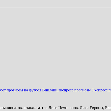
бет прогнозы на футбол
Винлайн экспресс прогнозы
Экспресс п
емпионатов, а также матчи Лиги Чемпионов, Лиги Европы, Евро