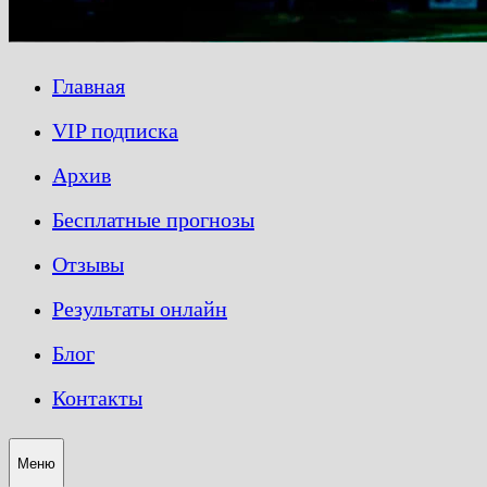
Главная
VIP подписка
Архив
Бесплатные прогнозы
Отзывы
Результаты онлайн
Блог
Контакты
Меню