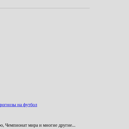
рогнозы на футбол
, Чемпионат мира и многие другие...