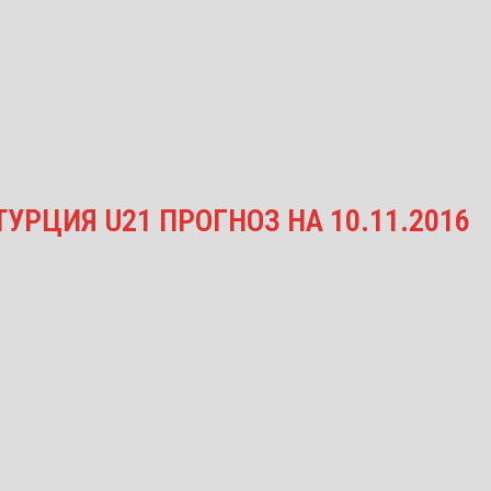
 ТУРЦИЯ U21 ПРОГНОЗ НА 10.11.2016