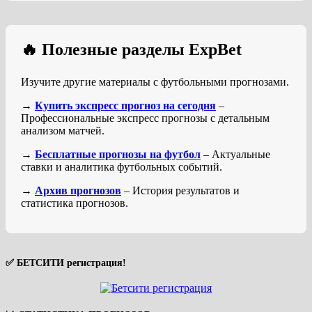
🔥 Полезные разделы ExpBet
Изучите другие материалы с футбольными прогнозами.
→
Купить экспресс прогноз на сегодня
–
Профессиональные экспресс прогнозы с детальным
анализом матчей.
→
Бесплатные прогнозы на футбол
– Актуальные
ставки и аналитика футбольных событий.
→
Архив прогнозов
– История результатов и
статистика прогнозов.
✅ БЕТСИТИ регистрация!