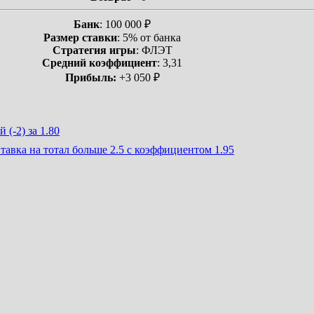
Банк
: 100 000 ₽
Размер ставки
: 5% от банка
Стратегия игры
: ФЛЭТ
Средний коэффициент
: 3,31
Прибыль:
+3 050 ₽
(-2) за 1.80
тавка на тотал больше 2.5 с коэффициентом 1.95