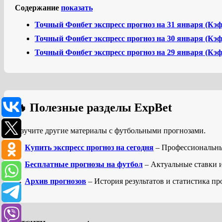
Содержание
показать
Точный Фонбет экспресс прогноз на 31 января (Кэф.
Точный Фонбет экспресс прогноз на 30 января (Кэф.
Точный Фонбет экспресс прогноз на 29 января (Кэф.
🔥 Полезные разделы ExpBet
Изучите другие материалы с футбольными прогнозами.
→
Купить экспресс прогноз на сегодня
– Профессиональные
→
Бесплатные прогнозы на футбол
– Актуальные ставки 
→
Архив прогнозов
– История результатов и статистика пр