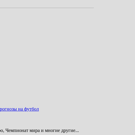
рогнозы на футбол
, Чемпионат мира и многие другие...