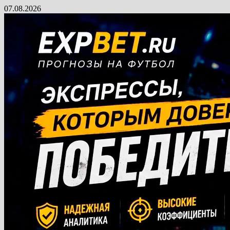
Перейти
07.08.2026
к
содержимому