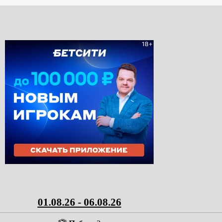
01.08.26 - 06.08.26