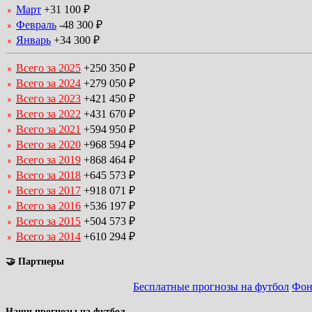
Март
+31 100 ₽
Февраль
-48 300 ₽
Январь
+34 300 ₽
Всего за 2025
+250 350 ₽
Всего за 2024
+279 050 ₽
Всего за 2023
+421 450 ₽
Всего за 2022
+431 670 ₽
Всего за 2021
+594 950 ₽
Всего за 2020
+968 594 ₽
Всего за 2019
+868 464 ₽
Всего за 2018
+645 573 ₽
Всего за 2017
+918 071 ₽
Всего за 2016
+536 197 ₽
Всего за 2015
+504 573 ₽
Всего за 2014
+610 294 ₽
🤝 Партнеры
Бесплатные прогнозы на футбол
Фон
Наши прогнозы на футбол