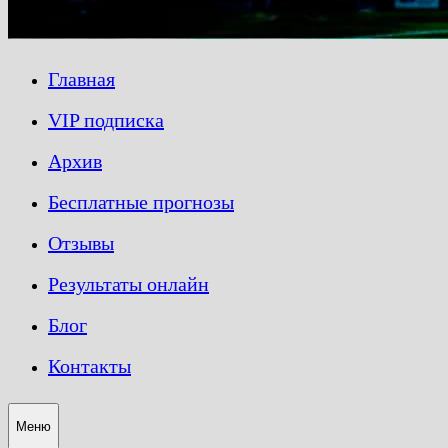
Главная
VIP подписка
Архив
Бесплатные прогнозы
Отзывы
Результаты онлайн
Блог
Контакты
Меню