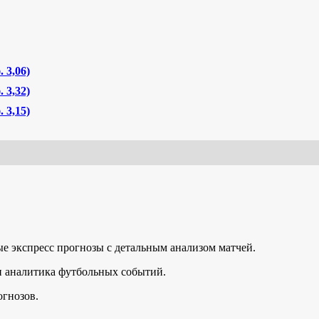
 3,06)
 3,32)
 3,15)
 экспресс прогнозы с детальным анализом матчей.
и аналитика футбольных событий.
огнозов.