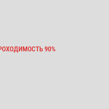
 ПРОХОДИМОСТЬ 90%