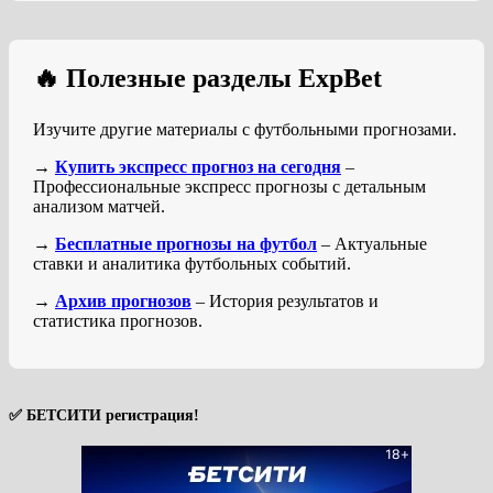
🔥 Полезные разделы ExpBet
Изучите другие материалы с футбольными прогнозами.
→
Купить экспресс прогноз на сегодня
–
Профессиональные экспресс прогнозы с детальным
анализом матчей.
→
Бесплатные прогнозы на футбол
– Актуальные
ставки и аналитика футбольных событий.
→
Архив прогнозов
– История результатов и
статистика прогнозов.
✅ БЕТСИТИ регистрация!