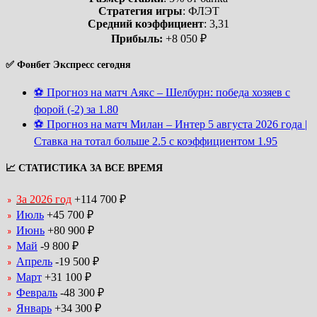
Стратегия игры
: ФЛЭТ
Средний коэффициент
: 3,31
Прибыль:
+8 050 ₽
✅ Фонбет Экспресс сегодня
⚽ Прогноз на матч Аякс – Шелбурн: победа хозяев с
форой (-2) за 1.80
⚽ Прогноз на матч Милан – Интер 5 августа 2026 года |
Ставка на тотал больше 2.5 с коэффициентом 1.95
📈 СТАТИСТИКА ЗА ВСЕ ВРЕМЯ
За 2026 год
+114 700 ₽
Июль
+45 700 ₽
Июнь
+80 900 ₽
Май
-9 800 ₽
Апрель
-19 500 ₽
Март
+31 100 ₽
Февраль
-48 300 ₽
Январь
+34 300 ₽