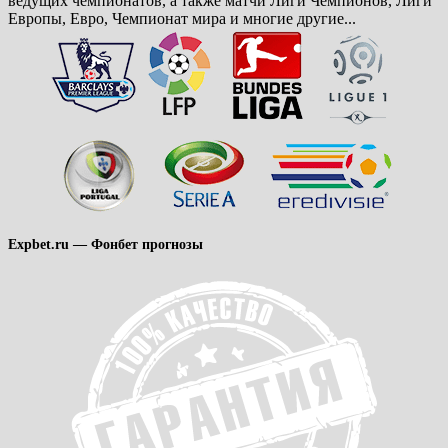
ведущих чемпионатов, а также матчи Лиги Чемпионов, Лиги
Европы, Евро, Чемпионат мира и многие другие...
Expbet.ru — Фонбет прогнозы