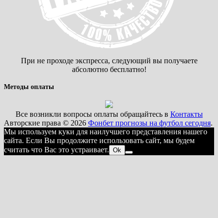
При не проходе экспресса, следующий вы получаете
абсолютно бесплатно!
Методы оплаты
Все возникли вопросы оплаты обращайтесь в
Контакты
Авторские права © 2026
Фонбет прогнозы на футбол сегодня
.
Мы используем куки для наилучшего представления нашего
сайта. Если Вы продолжите использовать сайт, мы будем
считать что Вас это устраивает.
Ok