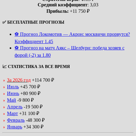
Средний коэффициент
: 3,03
Прибыль:
+11 750 ₽
✅ БЕСПЛАТНЫЕ ПРОГНОЗЫ
⚽ Прогноз Локомотив — Акрон: москвичи прорвутся?
Коэффициент 1.45
⚽ Прогноз на матч Аякс – Шелбурн: победа хозяев с
форой (-2) за 1.80
📈 СТАТИСТИКА ЗА ВСЕ ВРЕМЯ
За 2026 год
+114 700 ₽
Июль
+45 700 ₽
Июнь
+80 900 ₽
Май
-9 800 ₽
Апрель
-19 500 ₽
Март
+31 100 ₽
Февраль
-48 300 ₽
Январь
+34 300 ₽