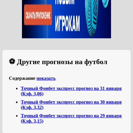
⚽ Другие прогнозы на футбол
Содержание
показать
Точный Фонбет экспресс прогноз на 31 января
(Кэф. 3,06)
Точный Фонбет экспресс прогноз на 30 января
(Кэф. 3,32)
Точный Фонбет экспресс прогноз на 29 января
(Кэф. 3,15)