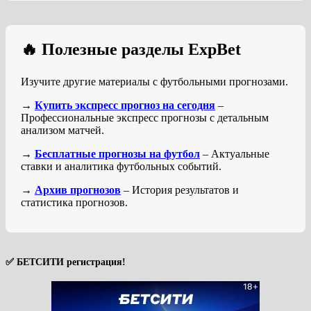
🔥 Полезные разделы ExpBet
Изучите другие материалы с футбольными прогнозами.
→
Купить экспресс прогноз на сегодня
–
Профессиональные экспресс прогнозы с детальным
анализом матчей.
→
Бесплатные прогнозы на футбол
– Актуальные
ставки и аналитика футбольных событий.
→
Архив прогнозов
– История результатов и
статистика прогнозов.
✅ БЕТСИТИ регистрация!