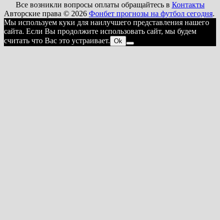
Все возникли вопросы оплаты обращайтесь в
Контакты
Авторские права © 2026
Фонбет прогнозы на футбол сегодня
.
Мы используем куки для наилучшего представления нашего
сайта. Если Вы продолжите использовать сайт, мы будем
считать что Вас это устраивает.
Ok