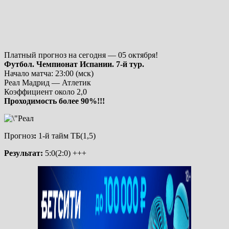
Платный прогноз на сегодня — 05 октября!
Футбол. Чемпионат Испании. 7-й тур.
Начало матча:
23:00 (мск)
Реал Мадрид — Атлетик
Коэффициент около 2,0
Проходимость более 90%!!!
Прогноз
:
1-й тайм ТБ(1,5)
Результат
:
5:0(2:0)
+++