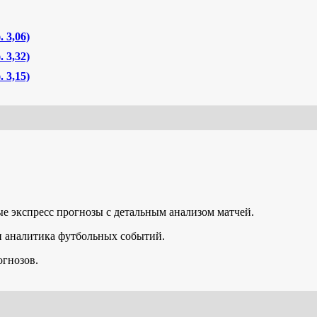
 3,06)
 3,32)
 3,15)
 экспресс прогнозы с детальным анализом матчей.
и аналитика футбольных событий.
огнозов.