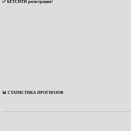
✅ БЕТСИТИ регистрация!
📊 СТАТИСТИКА ПРОГНОЗОВ