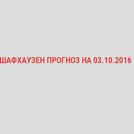
ШАФХАУЗЕН ПРОГНОЗ НА 03.10.2016