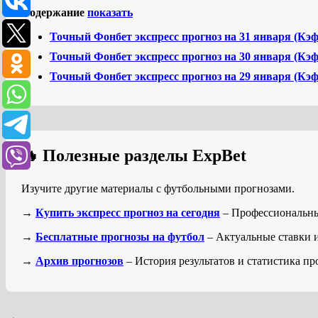
Содержание
показать
Точный Фонбет экспресс прогноз на 31 января (Кэф.
Точный Фонбет экспресс прогноз на 30 января (Кэф.
Точный Фонбет экспресс прогноз на 29 января (Кэф.
🔥 Полезные разделы ExpBet
Изучите другие материалы с футбольными прогнозами.
→
Купить экспресс прогноз на сегодня
– Профессиональные
→
Бесплатные прогнозы на футбол
– Актуальные ставки 
→
Архив прогнозов
– История результатов и статистика пр