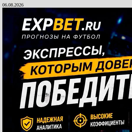
Перейти
06.08.2026
к
содержимому