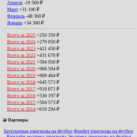
Апрель
-19 500 ₽
Март
+31 100 ₽
Февраль
-48 300 ₽
Январь
+34 300 ₽
Всего за 2025
+250 350 ₽
Всего за 2024
+279 050 ₽
Всего за 2023
+421 450 ₽
Всего за 2022
+431 670 ₽
Всего за 2021
+594 950 ₽
Всего за 2020
+968 594 ₽
Всего за 2019
+868 464 ₽
Всего за 2018
+645 573 ₽
Всего за 2017
+918 071 ₽
Всего за 2016
+536 197 ₽
Всего за 2015
+504 573 ₽
Всего за 2014
+610 294 ₽
🤝 Партнеры
Бесплатные прогнозы на футбол
Фонбет прогнозы на футбол
Винлайн экспресс прогнозы
Экспресс прогнозы на футбол