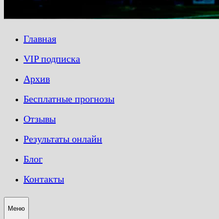
Главная
VIP подписка
Архив
Бесплатные прогнозы
Отзывы
Результаты онлайн
Блог
Контакты
Меню