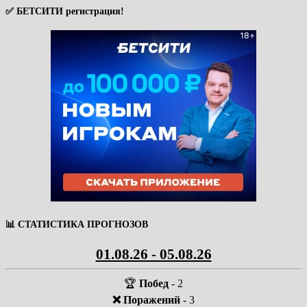
✅ БЕТСИТИ регистрация!
📊 СТАТИСТИКА ПРОГНОЗОВ
01.08.26 - 05.08.26
🏆
Побед
- 2
❌ Поражений
- 3