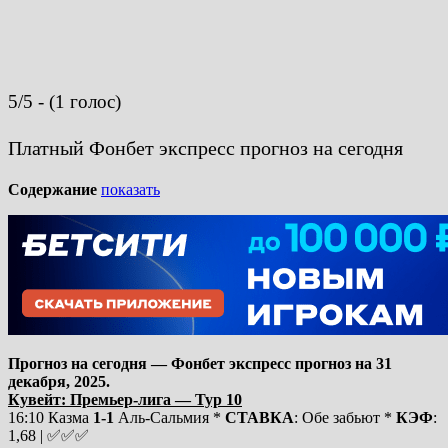
5/5 - (1 голос)
Платный Фонбет экспресс прогноз на сегодня
Содержание
показать
Прогноз на сегодня — Фонбет экспресс прогноз на 31
декабря, 2025.
Кувейт: Премьер-лига — Тур 10
16:10 Казма
1-1
Аль-Сальмия *
СТАВКА
: Обе забьют *
КЭФ
:
1,68 | ✅✅✅