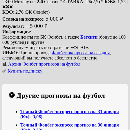
23:00 Мотеруэлл
2-0
Селтик *
СТАВКА
: ТБ(2,5) *
КЭФ
: 1,55 |
❌❌❌
КЭФ
: 2,76 (БК Фонбет)
5 000 ₽
Ставка на экспресс
:
5 000 ₽
Результат
: —
Информация
:
Коэффициенты по БК Фонбет, а также
Бетсити
(бонус до 100
000 рублей) и другие.
Рекомендуем играть по стратегии «ФЛЭТ».
ИНФО
: При не проходе
Фонбет экспресса на сегодня
,
следующий вы получаете абсолютно бесплатно.
📊
Архив Фонбет прогнозов на футбол
✅
Купить подписку
⚽ Другие прогнозы на футбол
Точный Фонбет экспресс прогноз на 31 января
(Кэф. 3,06)
Точный Фонбет экспресс прогноз на 30 января