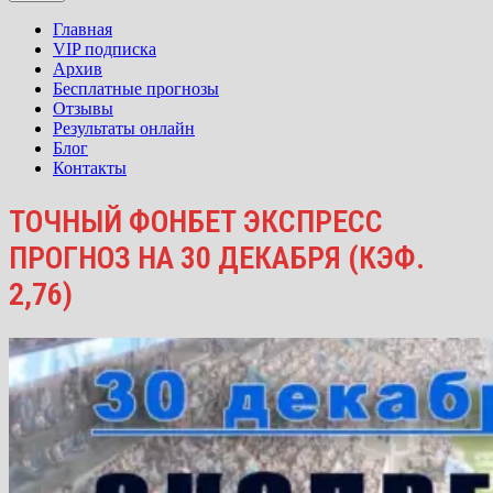
Главная
VIP подписка
Архив
Бесплатные прогнозы
Отзывы
Результаты онлайн
Блог
Контакты
ТОЧНЫЙ ФОНБЕТ ЭКСПРЕСС
ПРОГНОЗ НА 30 ДЕКАБРЯ (КЭФ.
2,76)