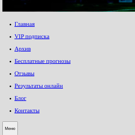
Главная
VIP подписка
Архив
Бесплатные прогнозы
Отзывы
Результаты онлайн
Блог
Контакты
Меню