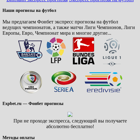
Наши прогнозы на футбол
Мы предлагаем Фонбет экспресс прогнозы на футбол
ведущих чемпионатов, а также матчи Лиги Чемпионов, Лиги
Европы, Евро, Чемпионат мира и многие другие...
Expbet.ru — Фонбет прогнозы
При не проходе экспресса, следующий вы получаете
абсолютно бесплатно!
Методы оплаты