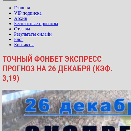
Главная
VIP подписка
Архив
Бесплатные прогнозы
Отзывы
Результаты онлайн
Блог
Контакты
ТОЧНЫЙ ФОНБЕТ ЭКСПРЕСС
ПРОГНОЗ НА 26 ДЕКАБРЯ (КЭФ.
3,19)