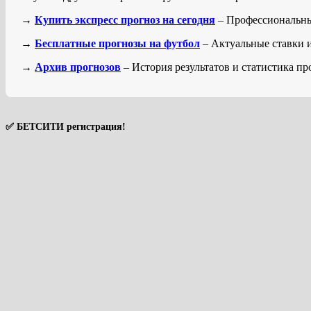
→
Купить экспресс прогноз на сегодня
– Профессиональные
→
Бесплатные прогнозы на футбол
– Актуальные ставки 
→
Архив прогнозов
– История результатов и статистика пр
✅ БЕТСИТИ регистрация!