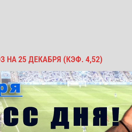
НА 25 ДЕКАБРЯ (КЭФ. 4,52)