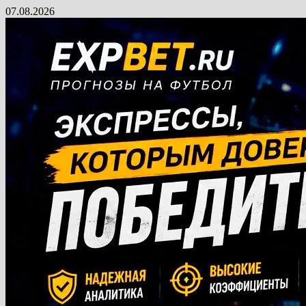
Перейти
07.08.2026
к
содержимому