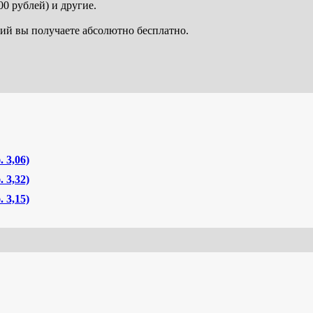
00 рублей) и другие.
ий вы получаете абсолютно бесплатно.
 3,06)
 3,32)
 3,15)