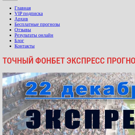
Главная
VIP подписка
Архив
Бесплатные прогнозы
Отзывы
Результаты онлайн
Блог
Контакты
ТОЧНЫЙ ФОНБЕТ ЭКСПРЕСС ПРОГНОЗ 