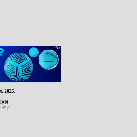
, 2025.
 ❌❌❌
| ✅✅✅