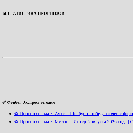
📊 СТАТИСТИКА ПРОГНОЗОВ
✅ Фонбет Экспресс сегодня
⚽ Прогноз на матч Аякс – Шелбурн: победа хозяев с форой 
⚽ Прогноз на матч Милан – Интер 5 августа 2026 года | С