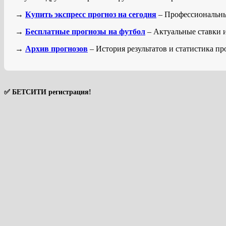
→
Купить экспресс прогноз на сегодня
– Профессиональные
→
Бесплатные прогнозы на футбол
– Актуальные ставки 
→
Архив прогнозов
– История результатов и статистика пр
✅ БЕТСИТИ регистрация!