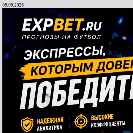
Перейти
08.08.2026
к
содержимому