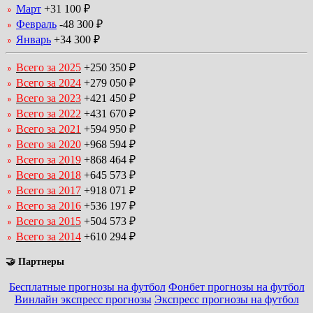
Март
+31 100 ₽
Февраль
-48 300 ₽
Январь
+34 300 ₽
Всего за 2025
+250 350 ₽
Всего за 2024
+279 050 ₽
Всего за 2023
+421 450 ₽
Всего за 2022
+431 670 ₽
Всего за 2021
+594 950 ₽
Всего за 2020
+968 594 ₽
Всего за 2019
+868 464 ₽
Всего за 2018
+645 573 ₽
Всего за 2017
+918 071 ₽
Всего за 2016
+536 197 ₽
Всего за 2015
+504 573 ₽
Всего за 2014
+610 294 ₽
🤝 Партнеры
Бесплатные прогнозы на футбол
Фонбет прогнозы на футбол
Винлайн экспресс прогнозы
Экспресс прогнозы на футбол