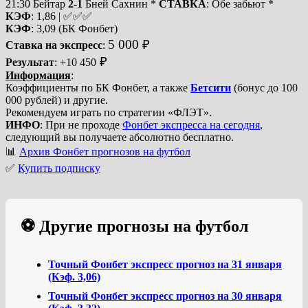
21:30 Бейтар
2-1
Бней Сахнин *
СТАВКА
: Обе забьют *
КЭФ
: 1,86 | ✅✅✅
КЭФ
: 3,09 (БК Фонбет)
5 000 ₽
Ставка на экспресс
:
₽
Результат
: +10 450
Информация
:
Коэффициенты по БК Фонбет, а также
Бетсити
(бонус до 100
000 рублей) и другие.
Рекомендуем играть по стратегии «ФЛЭТ».
ИНФО
: При не проходе
Фонбет экспресса на сегодня
,
следующий вы получаете абсолютно бесплатно.
📊
Архив Фонбет прогнозов на футбол
✅
Купить подписку
⚽ Другие прогнозы на футбол
Точный Фонбет экспресс прогноз на 31 января
(Кэф. 3,06)
Точный Фонбет экспресс прогноз на 30 января