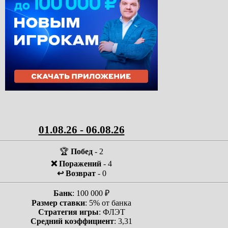
01.08.26 - 06.08.26
🏆
Побед
- 2
❌ Поражений
- 4
↩️ Возврат
- 0
Банк
: 100 000 ₽
Размер ставки
: 5% от банка
Стратегия игры
: ФЛЭТ
Средний коэффициент
: 3,31