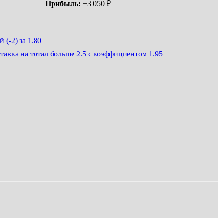
Прибыль:
+3 050 ₽
(-2) за 1.80
тавка на тотал больше 2.5 с коэффициентом 1.95