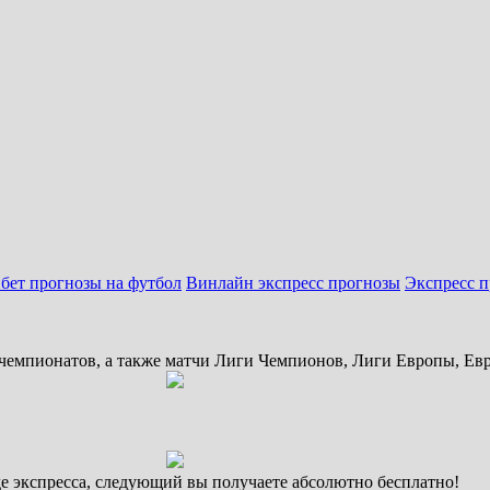
бет прогнозы на футбол
Винлайн экспресс прогнозы
Экспресс п
емпионатов, а также матчи Лиги Чемпионов, Лиги Европы, Евро
е экспресса, следующий вы получаете абсолютно бесплатно!