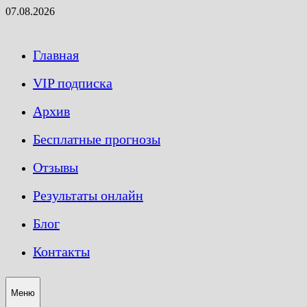
Перейти
07.08.2026
к
содержимому
Главная
VIP подписка
Архив
Бесплатные прогнозы
Отзывы
Результаты онлайн
Блог
Контакты
Меню