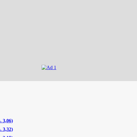
 3,06)
 3,32)