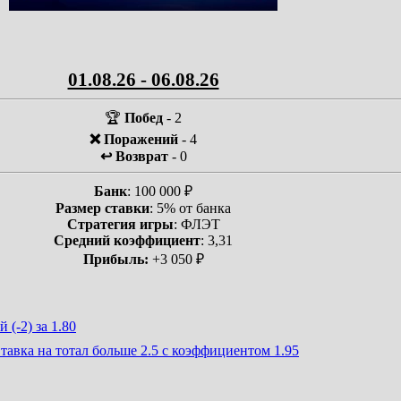
01.08.26 - 06.08.26
🏆
Побед
- 2
❌ Поражений
- 4
↩️ Возврат
- 0
Банк
: 100 000 ₽
Размер ставки
: 5% от банка
Стратегия игры
: ФЛЭТ
Средний коэффициент
: 3,31
Прибыль:
+3 050 ₽
(-2) за 1.80
тавка на тотал больше 2.5 с коэффициентом 1.95