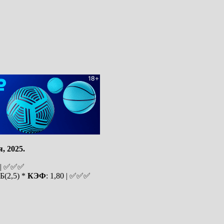
, 2025.
3 | ✅✅✅
ТБ(2,5) *
КЭФ
: 1,80 | ✅✅✅