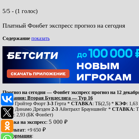
5/5 - (1 голос)
Платный Фонбет экспресс прогноз на сегодня
Содержание
показать
Прогноз на сегодня — Фонбет экспресс прогноз на 12 декабря
Германия: Вторая Бундеслига — Тур 16
20:30 Гройтер Фюрт
3-3
Герта *
СТАВКА
: ТБ(2,5) *
КЭФ
: 1,6
20:30 Динамо Дрезден
2-3
Айнтрахт Брауншвейг *
СТАВКА
: 
КЭФ
: 2,93 (БК Фонбет)
5 000 ₽
Ставка на экспресс
:
₽
Результат
: +9 650
Информация
: