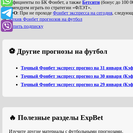
Коэффициенты по БК Фонбет, а также
Бетсити
(бонус до 100 0
Рекомендуем играть по стратегии «ФЛЭТ».
ИНФО
: При не проходе
Фонбет экспресса на сегодня
, следующ
📊
Архив Фонбет прогнозов на футбол
✅
Купить подписку
⚽ Другие прогнозы на футбол
Точный Фонбет экспресс прогноз на 31 января (Кэф.
Точный Фонбет экспресс прогноз на 30 января (Кэф.
Точный Фонбет экспресс прогноз на 29 января (Кэф.
🔥 Полезные разделы ExpBet
Изучите другие материалы с футбольными прогнозами.