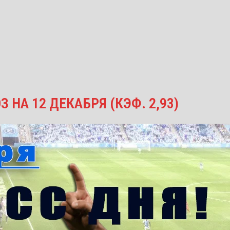
НА 12 ДЕКАБРЯ (КЭФ. 2,93)