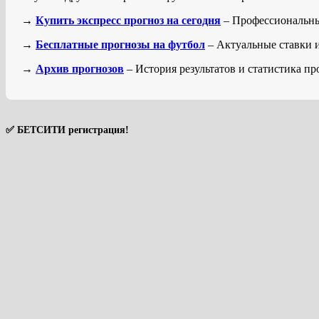
→
Купить экспресс прогноз на сегодня
– Профессиональные
→
Бесплатные прогнозы на футбол
– Актуальные ставки 
→
Архив прогнозов
– История результатов и статистика пр
✅ БЕТСИТИ регистрация!