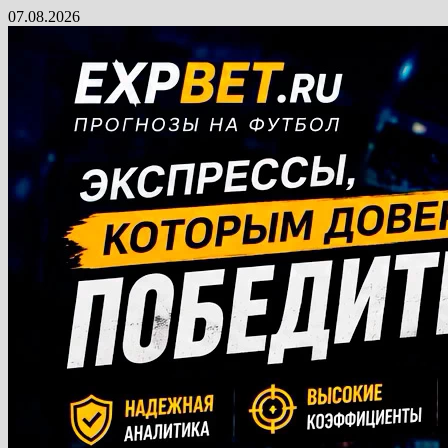
Перейти
07.08.2026
к
содержимому