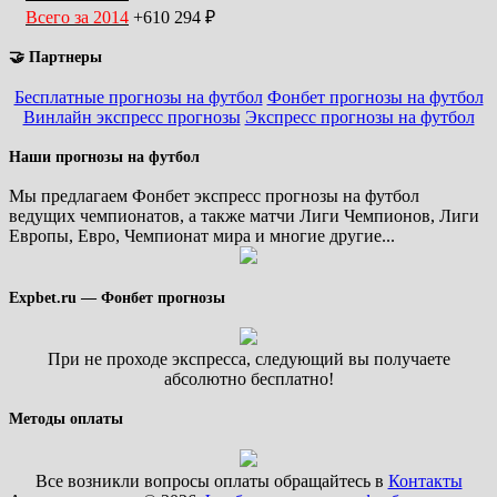
Всего за 2014
+610 294 ₽
🤝 Партнеры
Бесплатные прогнозы на футбол
Фонбет прогнозы на футбол
Винлайн экспресс прогнозы
Экспресс прогнозы на футбол
Наши прогнозы на футбол
Мы предлагаем Фонбет экспресс прогнозы на футбол
ведущих чемпионатов, а также матчи Лиги Чемпионов, Лиги
Европы, Евро, Чемпионат мира и многие другие...
Expbet.ru — Фонбет прогнозы
При не проходе экспресса, следующий вы получаете
абсолютно бесплатно!
Методы оплаты
Все возникли вопросы оплаты обращайтесь в
Контакты