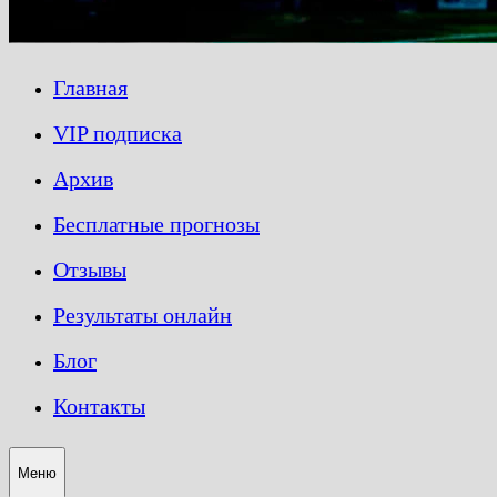
Главная
VIP подписка
Архив
Бесплатные прогнозы
Отзывы
Результаты онлайн
Блог
Контакты
Меню