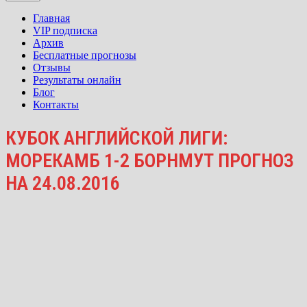
Главная
VIP подписка
Архив
Бесплатные прогнозы
Отзывы
Результаты онлайн
Блог
Контакты
КУБОК АНГЛИЙСКОЙ ЛИГИ:
МОРЕКАМБ 1-2 БОРНМУТ ПРОГНОЗ
НА 24.08.2016