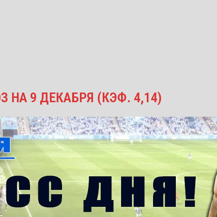
НА 9 ДЕКАБРЯ (КЭФ. 4,14)