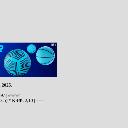
 2025.
1,97 | ✅✅✅
(3,5) *
КЭФ
: 2,10 |
===