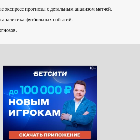
 экспресс прогнозы с детальным анализом матчей.
и аналитика футбольных событий.
огнозов.