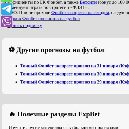
Коэффициенты по БК Фонбет, а также
Бетсити
(бонус до 100 0
Рекомендуем играть по стратегии «ФЛЭТ».
ИНФО
: При не проходе
Фонбет экспресса на сегодня
, следующ
📊
Архив Фонбет прогнозов на футбол
✅
Купить подписку
⚽ Другие прогнозы на футбол
Точный Фонбет экспресс прогноз на 31 января (Кэф.
Точный Фонбет экспресс прогноз на 30 января (Кэф.
Точный Фонбет экспресс прогноз на 29 января (Кэф.
🔥 Полезные разделы ExpBet
Изучите другие материалы с футбольными прогнозами.