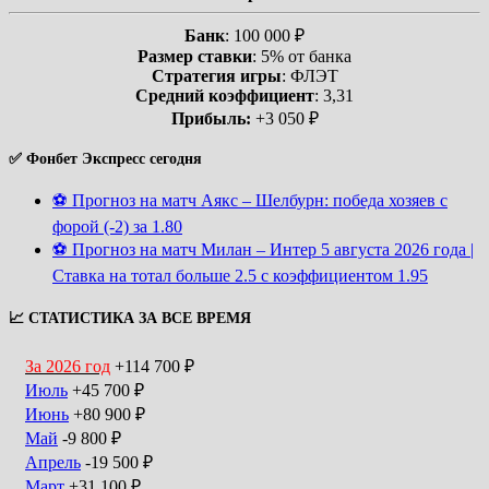
Банк
: 100 000 ₽
Размер ставки
: 5% от банка
Стратегия игры
: ФЛЭТ
Средний коэффициент
: 3,31
Прибыль:
+3 050 ₽
✅ Фонбет Экспресс сегодня
⚽ Прогноз на матч Аякс – Шелбурн: победа хозяев с
форой (-2) за 1.80
⚽ Прогноз на матч Милан – Интер 5 августа 2026 года |
Ставка на тотал больше 2.5 с коэффициентом 1.95
📈 СТАТИСТИКА ЗА ВСЕ ВРЕМЯ
За 2026 год
+114 700 ₽
Июль
+45 700 ₽
Июнь
+80 900 ₽
Май
-9 800 ₽
Апрель
-19 500 ₽
Март
+31 100 ₽