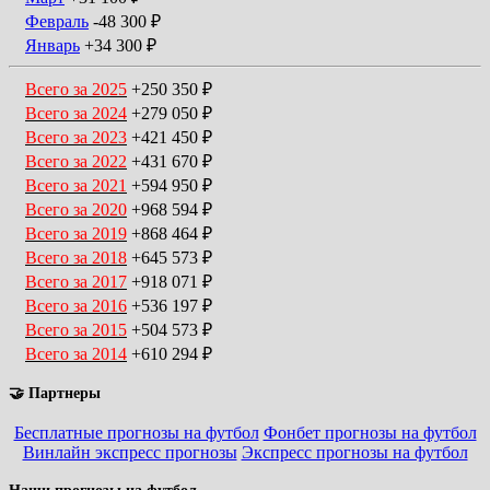
Февраль
-48 300 ₽
Январь
+34 300 ₽
Всего за 2025
+250 350 ₽
Всего за 2024
+279 050 ₽
Всего за 2023
+421 450 ₽
Всего за 2022
+431 670 ₽
Всего за 2021
+594 950 ₽
Всего за 2020
+968 594 ₽
Всего за 2019
+868 464 ₽
Всего за 2018
+645 573 ₽
Всего за 2017
+918 071 ₽
Всего за 2016
+536 197 ₽
Всего за 2015
+504 573 ₽
Всего за 2014
+610 294 ₽
🤝 Партнеры
Бесплатные прогнозы на футбол
Фонбет прогнозы на футбол
Винлайн экспресс прогнозы
Экспресс прогнозы на футбол