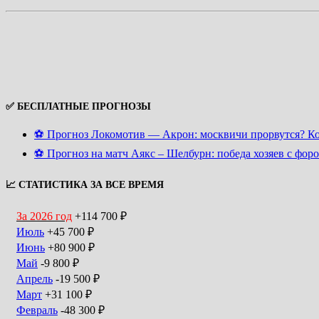
✅ БЕСПЛАТНЫЕ ПРОГНОЗЫ
⚽ Прогноз Локомотив — Акрон: москвичи прорвутся? К
⚽ Прогноз на матч Аякс – Шелбурн: победа хозяев с форой 
📈 СТАТИСТИКА ЗА ВСЕ ВРЕМЯ
За 2026 год
+114 700 ₽
Июль
+45 700 ₽
Июнь
+80 900 ₽
Май
-9 800 ₽
Апрель
-19 500 ₽
Март
+31 100 ₽
Февраль
-48 300 ₽