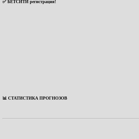
✅ БЕТСИТИ регистрация!
📊 СТАТИСТИКА ПРОГНОЗОВ