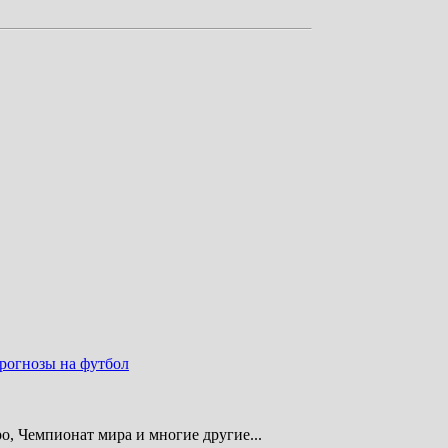
рогнозы на футбол
, Чемпионат мира и многие другие...