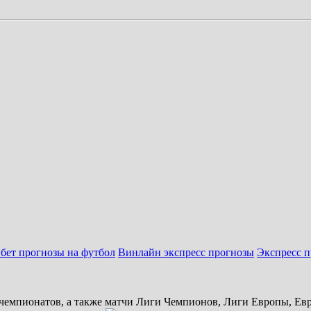
бет прогнозы на футбол
Винлайн экспресс прогнозы
Экспресс п
емпионатов, а также матчи Лиги Чемпионов, Лиги Европы, Евро