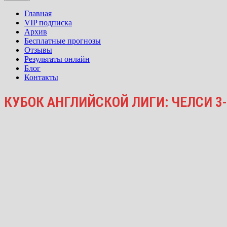
Главная
VIP подписка
Архив
Бесплатные прогнозы
Отзывы
Результаты онлайн
Блог
Контакты
КУБОК АНГЛИЙСКОЙ ЛИГИ: ЧЕЛСИ 3-