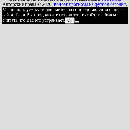
Авторские права © 2026
Фонбет прогнозы на футбол сегодня
.
Мы используем куки для наилучшего представления нашего
сайта. Если Вы продолжите использовать сайт, мы будем
считать что Вас это устраивает.
Ok