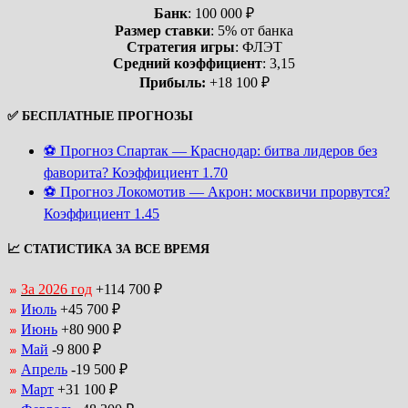
Банк
: 100 000 ₽
Размер ставки
: 5% от банка
Стратегия игры
: ФЛЭТ
Средний коэффициент
: 3,15
Прибыль:
+18 100 ₽
✅ БЕСПЛАТНЫЕ ПРОГНОЗЫ
⚽ Прогноз Спартак — Краснодар: битва лидеров без
фаворита? Коэффициент 1.70
⚽ Прогноз Локомотив — Акрон: москвичи прорвутся?
Коэффициент 1.45
📈 СТАТИСТИКА ЗА ВСЕ ВРЕМЯ
За 2026 год
+114 700 ₽
Июль
+45 700 ₽
Июнь
+80 900 ₽
Май
-9 800 ₽
Апрель
-19 500 ₽
Март
+31 100 ₽